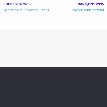
POPRZEDNI WPIS
NASTĘPNY WPIS
Spotkanie z Seniorami Piranii
Zakończenie sezonu