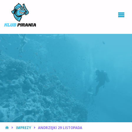
KLUB PIRANIA
WROCŁAW |
KURSY
NURKOWANIA,
HOKEJ
PODWODNY
STRONA
IMPREZY
ANDRZEJKI 29 LISTOPADA