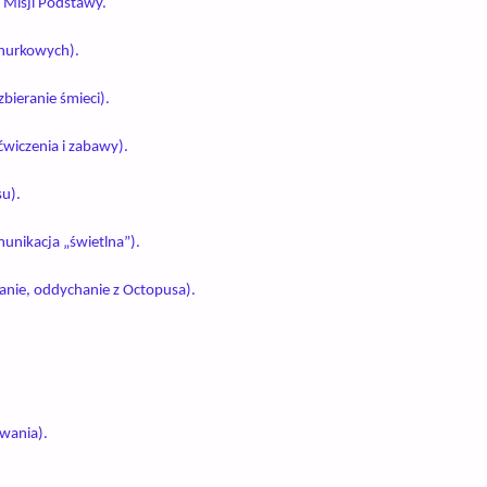
 Misji Podstawy.
nurkowych).
zbieranie śmieci).
ćwiczenia i zabawy).
su).
munikacja „świetlna”).
wanie, oddychanie z Octopusa).
ywania).