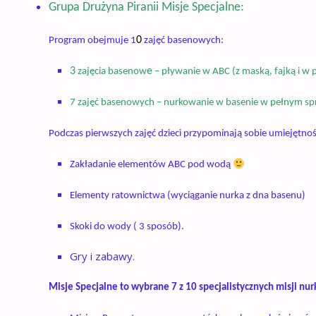
Grupa
Drużyna
Piranii
Misje Specjalne
:
0
Program obejmuje 1
zajęć basenowych:
3
e
zaję
cia
basenow
–
pływani
e
w ABC (z maską, fajką i w 
7
zajęć basenowych
– nurkowanie w basenie w pełnym sp
Podczas pierwszych zajęć dzieci
przypominają sobie
umiejętnoś
Zakładanie elementów ABC pod wodą
Elementy ratownictwa (wyciąganie nurka z dna basenu)
Skoki do wody ( 3 sposób).
Gry i zabawy.
Misje Specjalne to wybrane 7
z 10
specjalistycznych misji nu