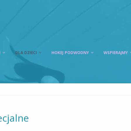
E
DLA DZIECI
HOKEJ PODWODNY
WSPIERAJMY
ecjalne