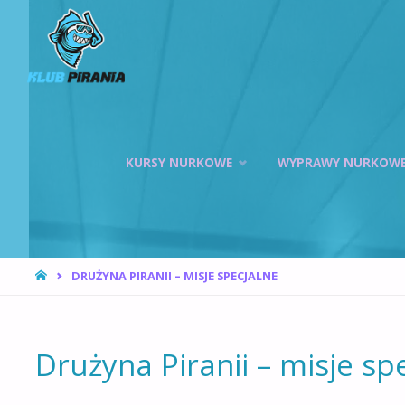
KLUB PIRANIA
WROCŁAW |
KURSY
NURKOWANIA,
HOKEJ
Przejdź
PODWODNY
KURSY NURKOWE
WYPRAWY NURKOW
do
treści
STRONA
DRUŻYNA PIRANII – MISJE SPECJALNE
GŁÓWNA
Drużyna Piranii – misje sp