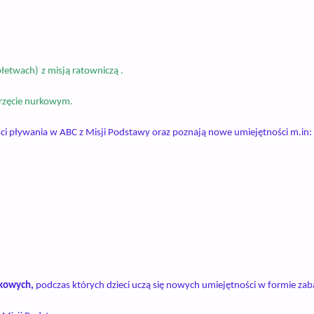
płetwach)
z misją ratowniczą
.
rzęcie nurkowym.
ci
pływania w ABC z Misji Podstawy oraz poznają nowe umiejętności m.in
:
rkowych,
podczas których dzieci
uczą się
nowych umiejętności w formie za