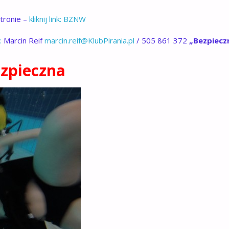
stronie –
kliknij link: BZNW
:
Marcin Reif
marcin.reif@KlubPirania.pl
/ 505 861 372
„Bezpiecz
zpieczna