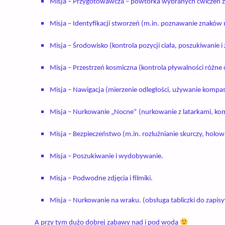
Misja –
Przygotowawcza
– powtórka wybranych ćwiczeń z
Misja –
Identyfikacji stworzeń
(m.in. poznawanie znaków 
Misja –
Środowisko
(kontrola pozycji ciała, poszukiwanie i 
Misja –
Przestrzeń kosmiczna
(kontrola pływalności różne 
Misja –
Nawigacja
(mierzenie odległości, używanie kompa
Misja –
Nurkowanie „Nocne”
(nurkowanie z latarkami, ko
Misja –
Bezpieczeństwo
(m.in. rozluźnianie skurczy, holo
Misja –
Poszukiwanie i wydobywanie.
Misja –
Podwodne zdjęcia i filmiki.
Misja –
Nurkowanie na wraku.
(obsługa tabliczki do zapis
A
przy tym dużo dobrej zabawy nad i pod wodą