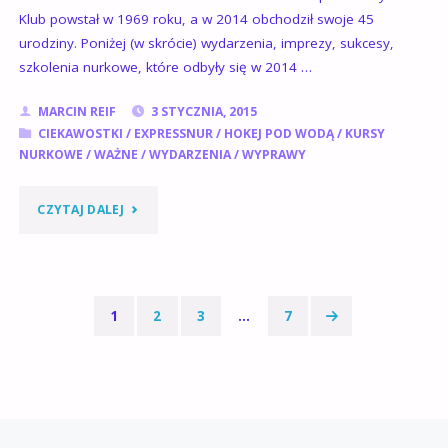
Klub powstał w 1969 roku, a w 2014 obchodził swoje 45
urodziny. Poniżej (w skrócie) wydarzenia, imprezy, sukcesy,
szkolenia nurkowe, które odbyły się w 2014 …
MARCIN REIF
3 STYCZNIA, 2015
CIEKAWOSTKI
/
EXPRESSNUR
/
HOKEJ POD WODĄ
/
KURSY
NURKOWE
/
WAŻNE
/
WYDARZENIA
/
WYPRAWY
"PODSUMOWANIE
CZYTAJ DALEJ
I
PRZEGLĄD
1
2
3
…
7
2014
Stronicowanie
ROKU"
wpisów