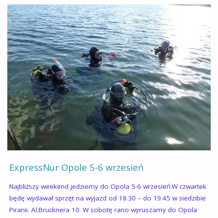
ŁAGÓW
2015
I
SPRZĄTANIE
JEZIORA"
ExpressNur Opole 5-6 wrzesień
Najbliższy weekend jedziemy do Opola 5-6 wrzesień.W czwartek
będę wydawał sprzęt na wyjazd od 18.30 – do 19.45 w siedzibie
Piranii. Al.Brucknera 10. W sobotę rano wyruszamy do Opola