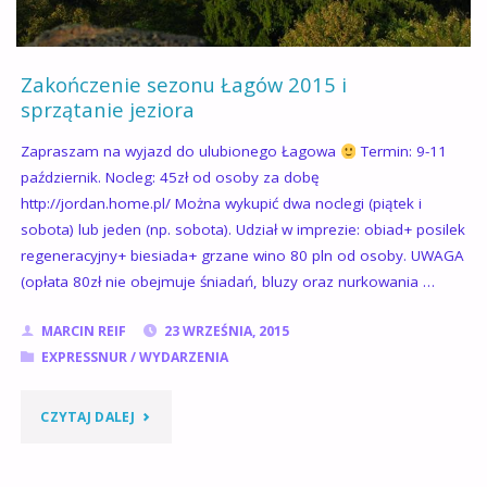
Zakończenie sezonu Łagów 2015 i
sprzątanie jeziora
Zapraszam na wyjazd do ulubionego Łagowa
Termin: 9-11
październik. Nocleg: 45zł od osoby za dobę
http://jordan.home.pl/ Można wykupić dwa noclegi (piątek i
sobota) lub jeden (np. sobota). Udział w imprezie: obiad+ posilek
regeneracyjny+ biesiada+ grzane wino 80 pln od osoby. UWAGA
(opłata 80zł nie obejmuje śniadań, bluzy oraz nurkowania …
MARCIN REIF
23 WRZEŚNIA, 2015
EXPRESSNUR
/
WYDARZENIA
"ZAKOŃCZENIE
CZYTAJ DALEJ
SEZONU