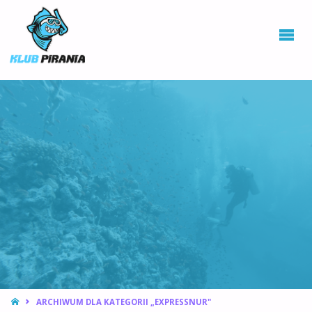
KLUB PIRANIA
WROCŁAW |
KURSY
NURKOWANIA,
HOKEJ
PODWODNY
STRONA
ARCHIWUM DLA KATEGORII „EXPRESSNUR"