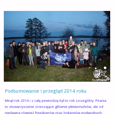
W
PIGUŁCE
;
)"
Podsumowanie i przegląd 2014 roku
Minął rok 2014 i z całą pewnością był to rok szczególny. Pirania
to stowarzyszenie zrzeszające głównie płetwonurków, ale od
niedawna również freediverów oraz hokeistów podwodnych.