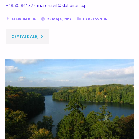
+48505861372 marcin.reif@klubpirania.pl
MARCIN REIF
23 MAJA, 2016
EXPRESSNUR
"EXPRESSNUR
CZYTAJ DALEJ
OPOLE"