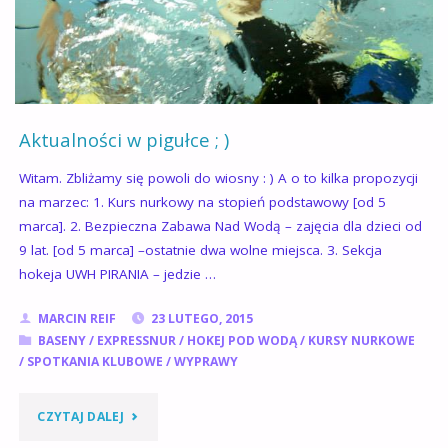
Aktualności w pigułce ; )
Witam. Zbliżamy się powoli do wiosny : ) A o to kilka propozycji
na marzec: 1. Kurs nurkowy na stopień podstawowy [od 5
marca]. 2. Bezpieczna Zabawa Nad Wodą – zajęcia dla dzieci od
9 lat. [od 5 marca] –ostatnie dwa wolne miejsca. 3. Sekcja
hokeja UWH PIRANIA – jedzie …
MARCIN REIF
23 LUTEGO, 2015
BASENY
/
EXPRESSNUR
/
HOKEJ POD WODĄ
/
KURSY NURKOWE
/
SPOTKANIA KLUBOWE
/
WYPRAWY
"AKTUALNOŚCI
CZYTAJ DALEJ