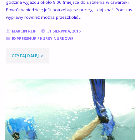
godzina wyjazdu około 8.00 (miejsce do ustalenia w czwartek).
Powrót w niedzielę.Jeśli potrzebujesz nocleg – daj znać. Podczas
wyprawy również można przeszkolić …
MARCIN REIF
31 SIERPNIA, 2015
EXPRESSNUR
/
KURSY NURKOWE
"EXPRESSNUR
CZYTAJ DALEJ
OPOLE
5-
6
WRZESIEŃ"