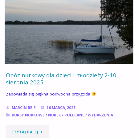
POCZĄTKUJĄCYCH
4
WRZEŚNIA
2025"
Obóz nurkowy dla dzieci i młodzieży 2-10
sierpnia 2025
Zapowiada się piękna podwodna przygoda
MARCIN REIF
16 MARCA, 2025
KURSY NURKOWE
/
NUREK
/
POLECANE
/
WYDARZENIA
"OBÓZ
CZYTAJ DALEJ