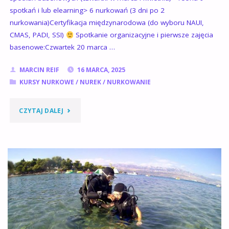
spotkań i lub elearning> 6 nurkowań (3 dni po 2
nurkowania)Certyfikacja międzynarodowa (do wyboru NAUI,
CMAS, PADI, SSI)
Spotkanie organizacyjne i pierwsze zajęcia
basenowe:Czwartek 20 marca …
MARCIN REIF
16 MARCA, 2025
KURSY NURKOWE
/
NUREK
/
NURKOWANIE
"KURS
CZYTAJ DALEJ
NURKOWY
NA
STOPIEŃ
PODSTAWOWY
DLA