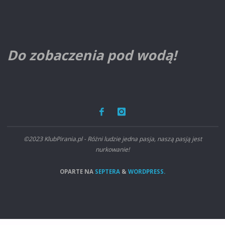
Do zobaczenia pod wodą!
©2023 KlubPirania.pl - Różni ludzie jedna pasja, naszą pasją jest
nurkowanie!
OPARTE NA
SEPTERA
&
WORDPRESS.