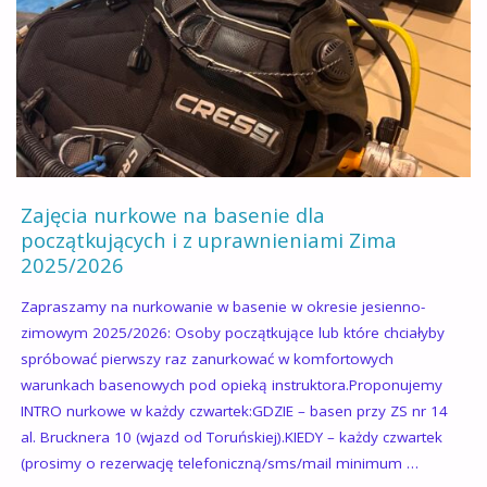
I
ZAJĘĆ
DLA
DZIECI
NA
Zajęcia nurkowe na basenie dla
2026
początkujących i z uprawnieniami Zima
2025/2026
:)"
Zapraszamy na nurkowanie w basenie w okresie jesienno-
zimowym 2025/2026: Osoby początkujące lub które chciałyby
spróbować pierwszy raz zanurkować w komfortowych
warunkach basenowych pod opieką instruktora.Proponujemy
INTRO nurkowe w każdy czwartek:GDZIE – basen przy ZS nr 14
al. Brucknera 10 (wjazd od Toruńskiej).KIEDY – każdy czwartek
(prosimy o rezerwację telefoniczną/sms/mail minimum …