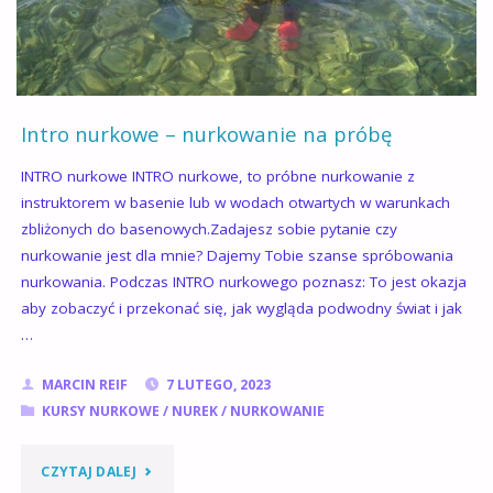
POCZĄTKUJĄCYCH:
20
MARCA
Intro nurkowe – nurkowanie na próbę
2025"
INTRO nurkowe INTRO nurkowe, to próbne nurkowanie z
instruktorem w basenie lub w wodach otwartych w warunkach
zbliżonych do basenowych.Zadajesz sobie pytanie czy
nurkowanie jest dla mnie? Dajemy Tobie szanse spróbowania
nurkowania. Podczas INTRO nurkowego poznasz: To jest okazja
aby zobaczyć i przekonać się, jak wygląda podwodny świat i jak
…
MARCIN REIF
7 LUTEGO, 2023
KURSY NURKOWE
/
NUREK
/
NURKOWANIE
"INTRO
CZYTAJ DALEJ