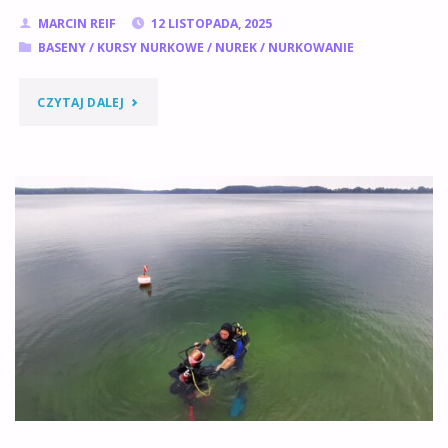
MARCIN REIF
12 LISTOPADA, 2025
BASENY
/
KURSY NURKOWE
/
NUREK
/
NURKOWANIE
"ZAJĘCIA
CZYTAJ DALEJ
NURKOWE
NA
BASENIE
DLA
POCZĄTKUJĄCYCH
I
Z
UPRAWNIENIAMI