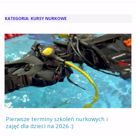
GŁÓWNA
KATEGORIA:
KURSY NURKOWE
Pierwsze terminy szkoleń nurkowych i
zajęć dla dzieci na 2026 :)