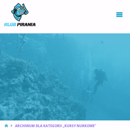
KLUB PIRANIA
WROCŁAW |
KURSY
NURKOWANIA,
HOKEJ
PODWODNY
STRONA
ARCHIWUM DLA KATEGORII „KURSY NURKOWE"