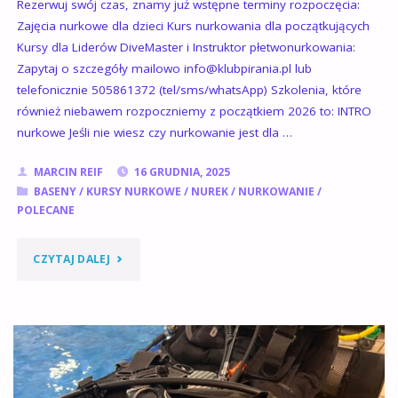
Rezerwuj swój czas, znamy już wstępne terminy rozpoczęcia:
Zajęcia nurkowe dla dzieci Kurs nurkowania dla początkujących
Kursy dla Liderów DiveMaster i Instruktor płetwonurkowania:
Zapytaj o szczegóły mailowo info@klubpirania.pl lub
telefonicznie 505861372 (tel/sms/whatsApp) Szkolenia, które
również niebawem rozpoczniemy z początkiem 2026 to: INTRO
nurkowe Jeśli nie wiesz czy nurkowanie jest dla …
MARCIN REIF
16 GRUDNIA, 2025
BASENY
/
KURSY NURKOWE
/
NUREK
/
NURKOWANIE
/
POLECANE
"PIERWSZE
CZYTAJ DALEJ
TERMINY
SZKOLEŃ
NURKOWYCH