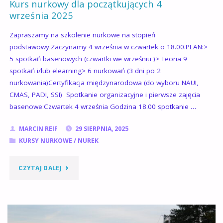
Kurs nurkowy dla początkujących 4
ZIMA
września 2025
2025/2026"
Zapraszamy na szkolenie nurkowe na stopień
podstawowy.Zaczynamy 4 września w czwartek o 18.00.PLAN:>
5 spotkań basenowych (czwartki we wrześniu )> Teoria 9
spotkań i/lub elearning> 6 nurkowań (3 dni po 2
nurkowania)Certyfikacja międzynarodowa (do wyboru NAUI,
CMAS, PADI, SSI) Spotkanie organizacyjne i pierwsze zajęcia
basenowe:Czwartek 4 września Godzina 18.00 spotkanie …
MARCIN REIF
29 SIERPNIA, 2025
KURSY NURKOWE
/
NUREK
"KURS
CZYTAJ DALEJ
NURKOWY
DLA