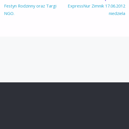
Festyn Rodzinny oraz Targi
ExpressNur Zimnik 17.06.2012
NGO.
niedziela