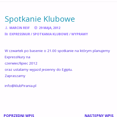
GŁÓWNA
Spotkanie Klubowe
MARCIN REIF
29 MAJA, 2012
EXPRESSNUR
/
SPOTKANIA KLUBOWE
/
WYPRAWY
W czwartek po basenie o 21.00 spotkanie na którym planujemy
ExpressNury na
czerwiec/lipiec 2012
oraz ustalamy wyjazd jesienny do Egiptu.
Zapraszamy
info@klubPirania.pl
POPRZEDNI WPIS
NASTĘPNY WPIS