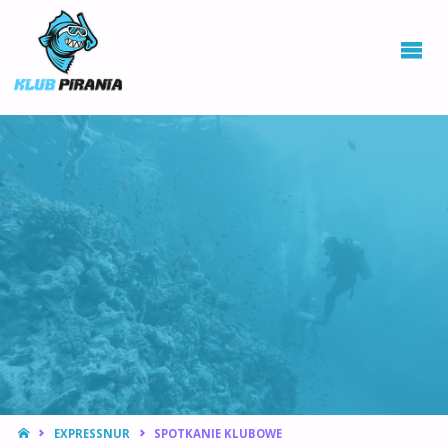
KLUB PIRANIA
WROCŁAW |
KURSY
NURKOWANIA,
HOKEJ
PODWODNY
STRONA
EXPRESSNUR
SPOTKANIE KLUBOWE