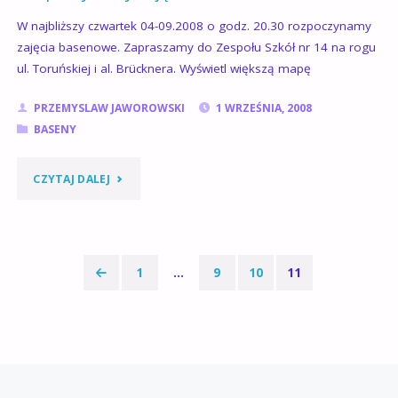
–
W najbliższy czwartek 04-09.2008 o godz. 20.30 rozpoczynamy
zajęcia basenowe. Zapraszamy do Zespołu Szkół nr 14 na rogu
ZMIANA
ul. Toruńskiej i al. Brücknera. Wyświetl większą mapę
GODZINY
PRZEMYSLAW JAWOROWSKI
1 WRZEŚNIA, 2008
!"
BASENY
"ROZPOCZYNAMY
CZYTAJ DALEJ
ZAJĘCIA
BASENOWE"
1
…
9
10
11
Stronicowanie
wpisów