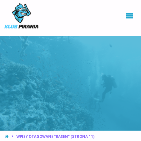
KLUB PIRANIA
WROCŁAW |
KURSY
NURKOWANIA,
HOKEJ
PODWODNY
STRONA
WPISY OTAGOWANE "BASEN"
(STRONA 11)