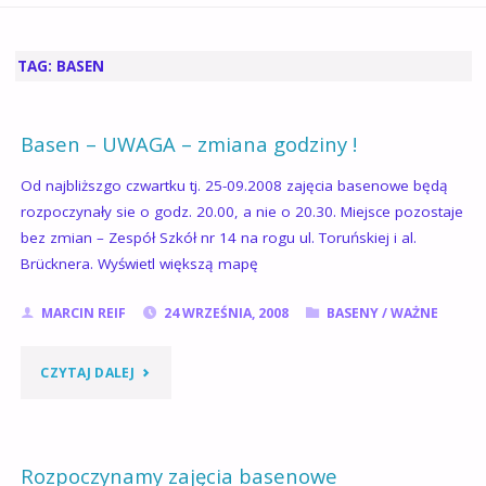
GŁÓWNA
TAG:
BASEN
Basen – UWAGA – zmiana godziny !
Od najbliższgo czwartku tj. 25-09.2008 zajęcia basenowe będą
rozpoczynały sie o godz. 20.00, a nie o 20.30. Miejsce pozostaje
bez zmian – Zespół Szkół nr 14 na rogu ul. Toruńskiej i al.
Brücknera. Wyświetl większą mapę
MARCIN REIF
24 WRZEŚNIA, 2008
BASENY
/
WAŻNE
"BASEN
CZYTAJ DALEJ
–
UWAGA
Rozpoczynamy zajęcia basenowe