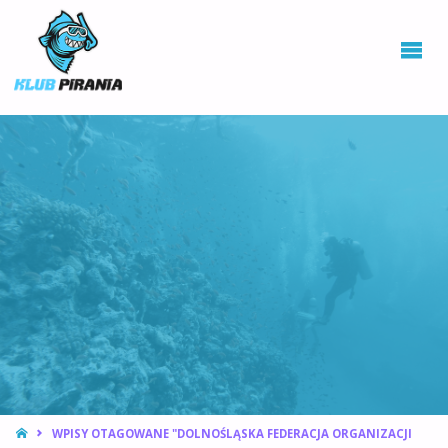
KLUB PIRANIA
WROCŁAW |
KURSY
NURKOWANIA,
HOKEJ
PODWODNY
STRONA
WPISY OTAGOWANE "DOLNOŚLĄSKA FEDERACJA ORGANIZACJI