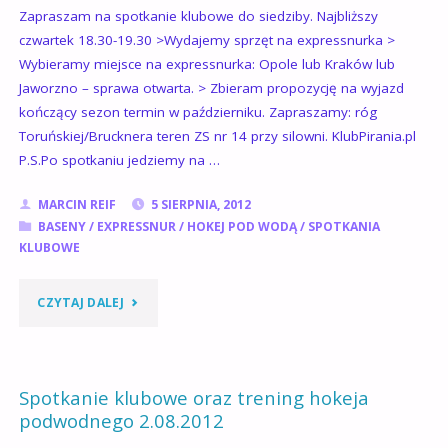
Zapraszam na spotkanie klubowe do siedziby. Najbliższy
czwartek 18.30-19.30 >Wydajemy sprzęt na expressnurka >
Wybieramy miejsce na expressnurka: Opole lub Kraków lub
Jaworzno – sprawa otwarta. > Zbieram propozycję na wyjazd
kończący sezon termin w październiku. Zapraszamy: róg
Toruńskiej/Brucknera teren ZS nr 14 przy silowni. KlubPirania.pl
P.S.Po spotkaniu jedziemy na …
MARCIN REIF
5 SIERPNIA, 2012
BASENY
/
EXPRESSNUR
/
HOKEJ POD WODĄ
/
SPOTKANIA
KLUBOWE
"SPOTKANIE
CZYTAJ DALEJ
KLUBOWE
+
Spotkanie klubowe oraz trening hokeja
podwodnego 2.08.2012
TRENING