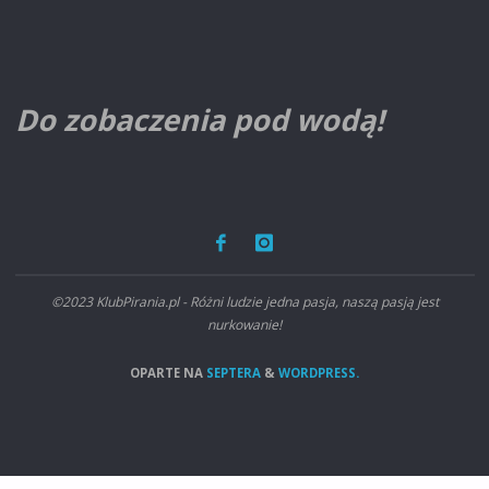
Do zobaczenia pod wodą!
©2023 KlubPirania.pl - Różni ludzie jedna pasja, naszą pasją jest
nurkowanie!
OPARTE NA
SEPTERA
&
WORDPRESS.