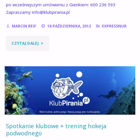
po wcześniejszym umówieniu z Gienkiem: 600 236 593
Zapraszamy info@klubpirania.pl
MARCIN REIF
18 PAŹDZIERNIKA, 2012
EXPRESSNUR
"EXPRESSNUR
CZYTAJ DALEJ
–
ZIMNIK
21.10.2012"
Spotkanie klubowe + trening hokeja
podwodnego