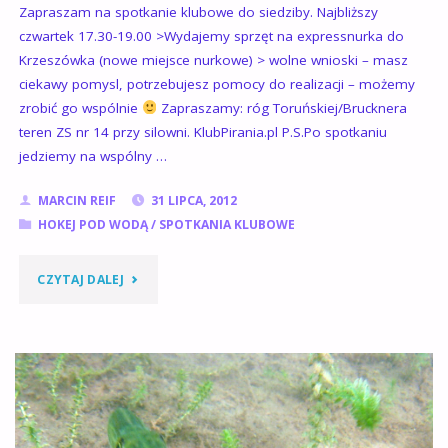
Zapraszam na spotkanie klubowe do siedziby. Najbliższy
HOKEJA
czwartek 17.30-19.00 >Wydajemy sprzęt na expressnurka do
PODWODNEGO"
Krzeszówka (nowe miejsce nurkowe) > wolne wnioski – masz
ciekawy pomysl, potrzebujesz pomocy do realizacji – możemy
zrobić go wspólnie
Zapraszamy: róg Toruńskiej/Brucknera
teren ZS nr 14 przy silowni. KlubPirania.pl P.S.Po spotkaniu
jedziemy na wspólny …
MARCIN REIF
31 LIPCA, 2012
HOKEJ POD WODĄ
/
SPOTKANIA KLUBOWE
"SPOTKANIE
CZYTAJ DALEJ
KLUBOWE
ORAZ
TRENING
HOKEJA