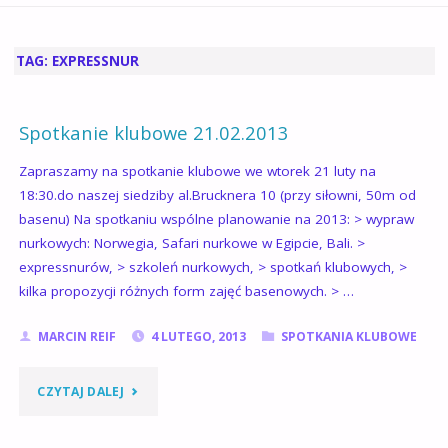
GŁÓWNA
TAG:
EXPRESSNUR
Spotkanie klubowe 21.02.2013
Zapraszamy na spotkanie klubowe we wtorek 21 luty na
18:30.do naszej siedziby al.Brucknera 10 (przy siłowni, 50m od
basenu) Na spotkaniu wspólne planowanie na 2013: > wypraw
nurkowych: Norwegia, Safari nurkowe w Egipcie, Bali. >
expressnurów, > szkoleń nurkowych, > spotkań klubowych, >
kilka propozycji różnych form zajęć basenowych. > …
MARCIN REIF
4 LUTEGO, 2013
SPOTKANIA KLUBOWE
"SPOTKANIE
CZYTAJ DALEJ
KLUBOWE