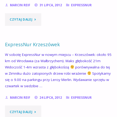
MARCIN REIF
31 LIPCA, 2012
EXPRESSNUR
"EXPRESSNUR
CZYTAJ DALEJ
KRZESZÓWEK
C.D.
ExpressNur Krzeszówek
4-
W sobotę ExpressNur w nowym miejscu – Krzeszówek: około 95
km od Wrocławia (za Wałbrzychem). Maks głębokość 21m
5.08.2012"
Widoczość 1-4m wzrasta z głębokością
porównywalna do tej
w Zimniku dużo zatopionych drzew robi wrażenie
Spotykamy
się o 9.00 na parkingu przy Leroy Merlin. Wydawanie sprzętu w
czwartek w siedzibie …
MARCIN REIF
24 LIPCA, 2012
EXPRESSNUR
"EXPRESSNUR
CZYTAJ DALEJ