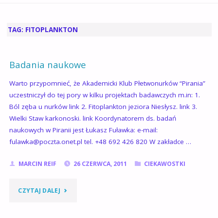
GŁÓWNA
TAG:
FITOPLANKTON
Badania naukowe
Warto przypomnieć, że Akademicki Klub Płetwonurków “Pirania”
uczestniczył do tej pory w kilku projektach badawczych m.in: 1.
Ból zęba u nurków link 2. Fitoplankton jeziora Niesłysz. link 3.
Wielki Staw karkonoski. link Koordynatorem ds. badań
naukowych w Piranii jest Łukasz Fuławka: e-mail:
fulawka@poczta.onet.pl tel. +48 692 426 820 W zakładce …
MARCIN REIF
26 CZERWCA, 2011
CIEKAWOSTKI
"BADANIA
CZYTAJ DALEJ
NAUKOWE"