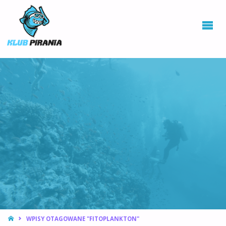
KLUB PIRANIA
WROCŁAW |
KURSY
NURKOWANIA,
HOKEJ
PODWODNY
STRONA
WPISY OTAGOWANE "FITOPLANKTON"