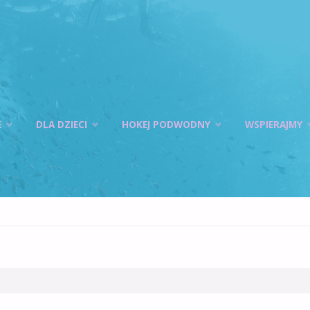
E
DLA DZIECI
HOKEJ PODWODNY
WSPIERAJMY