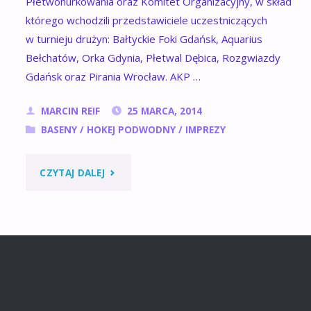
Płetwonurkowania oraz Komitet Organizacyjny, w skład
którego wchodzili przedstawiciele uczestniczących
w turnieju drużyn: Bałtyckie Foki Gdańsk, Aquarius
Bełchatów, Orka Gdynia, Płetwal Dębica, Rozgwiazdy
Gdańsk oraz Pirania Wrocław. AKP …
MARCIN REIF
25 MARCA, 2014
BASENY
/
HOKEJ PODWODNY
/
IMPREZY
"BRĄZ
CZYTAJ DALEJ
DLA
PIRANII
WROCŁAW
:)"