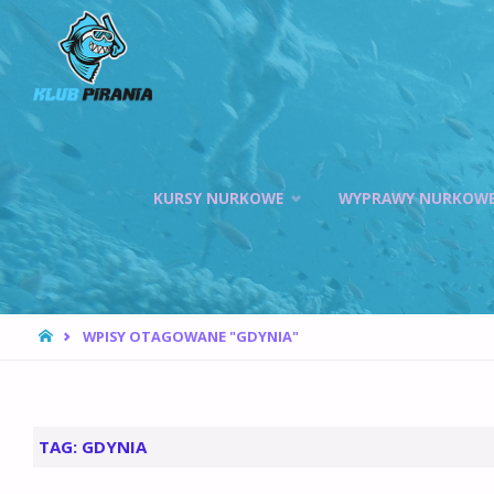
KLUB PIRANIA
WROCŁAW |
KURSY
NURKOWANIA,
HOKEJ
Przejdź
PODWODNY
KURSY NURKOWE
WYPRAWY NURKOW
do
treści
STRONA
WPISY OTAGOWANE "GDYNIA"
GŁÓWNA
TAG:
GDYNIA