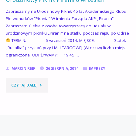
Zapraszamy na Urodzinowy Piknik 45 lat Akademickiego Klubu
Płetwonurków “Pirania” W imieniu Zarządu AKP „Pirania”
Zapraszam Ciebie z osobą towarzyszącą do udziału w
urodzinowym pikniku „Piranii” na statku podczas rejsu po Odrze
TERMIN: 6 wrzesień 2014. MIEJSCE: Statek
„Rusałka” przystań przy HALI TARGOWEJ (Wrocław) liczba miejsc
ograniczona. ODPŁYWAMY: 19.45 …
MARCIN REIF
26 SIERPNIA, 2014
IMPREZY
"URODZINOWY
CZYTAJ DALEJ
PIKNIK
PIRANII
6
WRZESIEŃ"