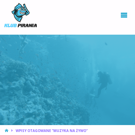
KLUB PIRANIA
WROCŁAW |
KURSY
NURKOWANIA,
HOKEJ
PODWODNY
STRONA
WPISY OTAGOWANE "MUZYKA NA ŻYWO"