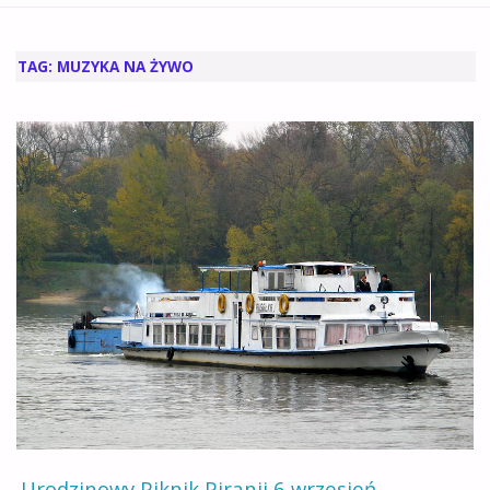
GŁÓWNA
TAG:
MUZYKA NA ŻYWO
Urodzinowy Piknik Piranii 6 wrzesień