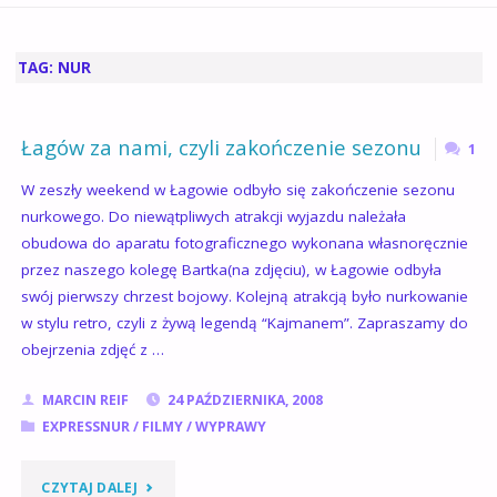
GŁÓWNA
TAG:
NUR
Łagów za nami, czyli zakończenie sezonu
1
W zeszły weekend w Łagowie odbyło się zakończenie sezonu
nurkowego. Do niewątpliwych atrakcji wyjazdu należała
obudowa do aparatu fotograficznego wykonana własnoręcznie
przez naszego kolegę Bartka(na zdjęciu), w Łagowie odbyła
swój pierwszy chrzest bojowy. Kolejną atrakcją było nurkowanie
w stylu retro, czyli z żywą legendą “Kajmanem”. Zapraszamy do
obejrzenia zdjęć z …
MARCIN REIF
24 PAŹDZIERNIKA, 2008
EXPRESSNUR
/
FILMY
/
WYPRAWY
"ŁAGÓW
CZYTAJ DALEJ