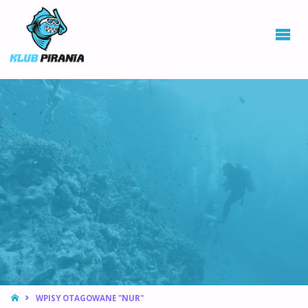
KLUB PIRANIA
WROCŁAW |
KURSY
NURKOWANIA,
HOKEJ
PODWODNY
STRONA
WPISY OTAGOWANE "NUR"