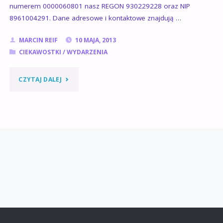
numerem 0000060801 nasz REGON 930229228 oraz NIP
8961004291. Dane adresowe i kontaktowe znajdują …
MARCIN REIF
10 MAJA, 2013
CIEKAWOSTKI
/
WYDARZENIA
"TARGI
CZYTAJ DALEJ
NGO
Z
PIRANIĄ
26.05.2013"