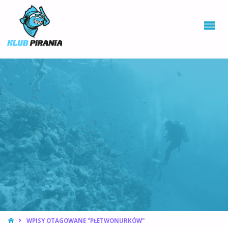
KLUB PIRANIA
WROCŁAW |
KURSY
NURKOWANIA,
HOKEJ
PODWODNY
STRONA
WPISY OTAGOWANE "PŁETWONURKÓW"