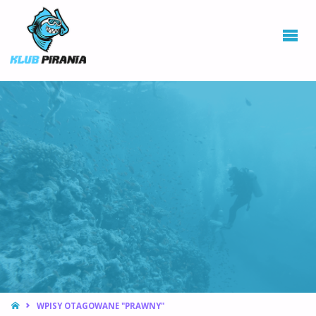
KLUB PIRANIA
WROCŁAW |
KURSY
NURKOWANIA,
HOKEJ
PODWODNY
STRONA
WPISY OTAGOWANE "PRAWNY"