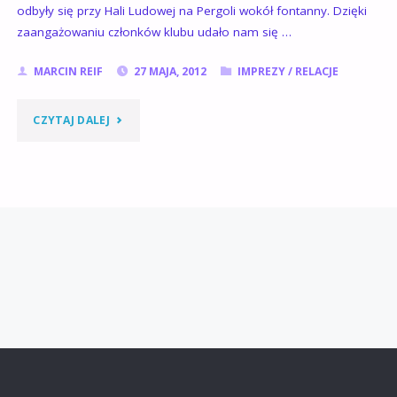
odbyły się przy Hali Ludowej na Pergoli wokół fontanny. Dzięki
zaangażowaniu członków klubu udało nam się …
MARCIN REIF
27 MAJA, 2012
IMPREZY
/
RELACJE
"FESTYN
CZYTAJ DALEJ
RODZINNY
ORAZ
TARGI
NGO."