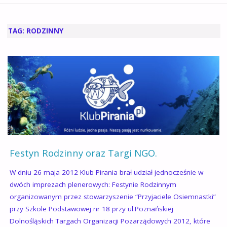
GŁÓWNA
TAG:
RODZINNY
Festyn Rodzinny oraz Targi NGO.
W dniu 26 maja 2012 Klub Pirania brał udział jednocześnie w
dwóch imprezach plenerowych: Festynie Rodzinnym
organizowanym przez stowarzyszenie “Przyjaciele Osiemnastki”
przy Szkole Podstawowej nr 18 przy ul.Poznańskiej
Dolnośląskich Targach Organizacji Pozarządowych 2012, które