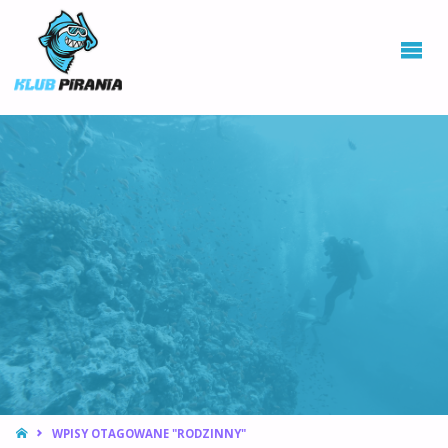
KLUB PIRANIA
WROCŁAW |
KURSY
NURKOWANIA,
HOKEJ
PODWODNY
STRONA
WPISY OTAGOWANE "RODZINNY"