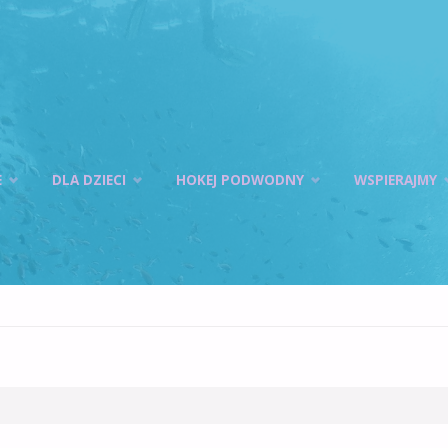
E
DLA DZIECI
HOKEJ PODWODNY
WSPIERAJMY