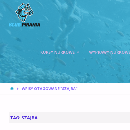
KLUB PIRANIA
WROCŁAW |
KURSY
NURKOWANIA,
HOKEJ
Przejdź
PODWODNY
KURSY NURKOWE
WYPRAWY NURKOW
do
treści
STRONA
WPISY OTAGOWANE "SZAJBA"
GŁÓWNA
TAG:
SZAJBA