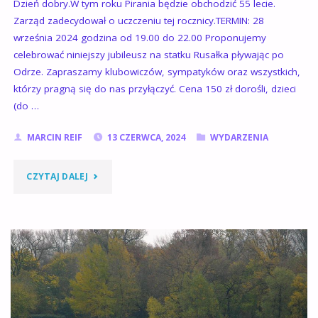
Dzień dobry.W tym roku Pirania będzie obchodzić 55 lecie.
Zarząd zadecydował o uczczeniu tej rocznicy.TERMIN: 28
września 2024 godzina od 19.00 do 22.00 Proponujemy
celebrować niniejszy jubileusz na statku Rusałka pływając po
Odrze. Zapraszamy klubowiczów, sympatyków oraz wszystkich,
którzy pragną się do nas przyłączyć. Cena 150 zł dorośli, dzieci
(do …
MARCIN REIF
13 CZERWCA, 2024
WYDARZENIA
"55-
CZYTAJ DALEJ
LECIE
PIRANII
W
2024
ROKU