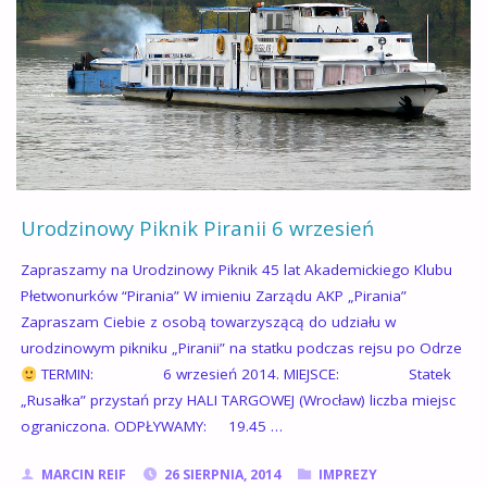
28
WRZEŚNIA
–
REJS
PO
Urodzinowy Piknik Piranii 6 wrzesień
ODRZE."
Zapraszamy na Urodzinowy Piknik 45 lat Akademickiego Klubu
Płetwonurków “Pirania” W imieniu Zarządu AKP „Pirania”
Zapraszam Ciebie z osobą towarzyszącą do udziału w
urodzinowym pikniku „Piranii” na statku podczas rejsu po Odrze
TERMIN: 6 wrzesień 2014. MIEJSCE: Statek
„Rusałka” przystań przy HALI TARGOWEJ (Wrocław) liczba miejsc
ograniczona. ODPŁYWAMY: 19.45 …
MARCIN REIF
26 SIERPNIA, 2014
IMPREZY