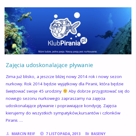
PIRANII
:)"
Zajęcia udoskonalające pływanie
Zima już blisko, a jeszcze bliżej nowy 2014 rok i nowy sezon
nurkowy. Rok 2014 będzie wyjątkowy dla Piranii, która będzie
świętować swoje 45 urodziny
Aby dobrze przygotować się do
nowego sezonu nurkowego zapraszamy na zajęcia
udoskonalające pływanie i poprawiające kondycję. Zajęcia
kierujemy do wszystkich sympatyków,kursantów i członków
Piranii. …
MARCIN REIF
7 LISTOPADA, 2013
BASENY