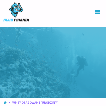
KLUB PIRANIA
WROCŁAW |
KURSY
NURKOWANIA,
HOKEJ
PODWODNY
STRONA
WPISY OTAGOWANE "URODZINY"