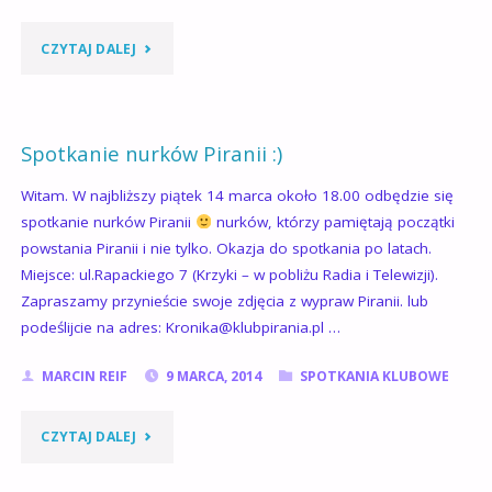
"URODZINOWY
CZYTAJ DALEJ
PIKNIK
PIRANII
Spotkanie nurków Piranii :)
6
Witam. W najbliższy piątek 14 marca około 18.00 odbędzie się
spotkanie nurków Piranii
nurków, którzy pamiętają początki
WRZESIEŃ"
powstania Piranii i nie tylko. Okazja do spotkania po latach.
Miejsce: ul.Rapackiego 7 (Krzyki – w pobliżu Radia i Telewizji).
Zapraszamy przynieście swoje zdjęcia z wypraw Piranii. lub
podeślijcie na adres: Kronika@klubpirania.pl …
MARCIN REIF
9 MARCA, 2014
SPOTKANIA KLUBOWE
"SPOTKANIE
CZYTAJ DALEJ
NURKÓW