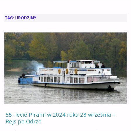
GŁÓWNA
TAG:
URODZINY
55- lecie Piranii w 2024 roku 28 września –
Rejs po Odrze.