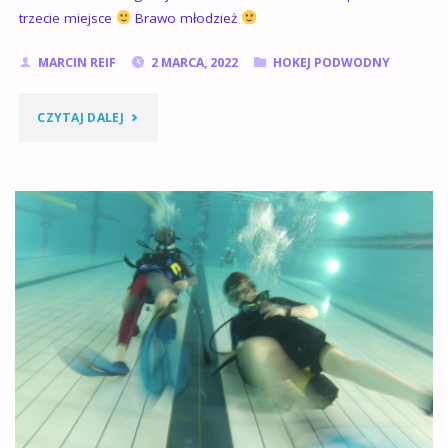
trzecie miejsce
Brawo młodzież
MARCIN REIF
2 MARCA, 2022
HOKEJ PODWODNY
"PIRANIA
CZYTAJ DALEJ
JUNIOR
WYGRYWA
JUNIOR
BALTIC
CUP
:)"