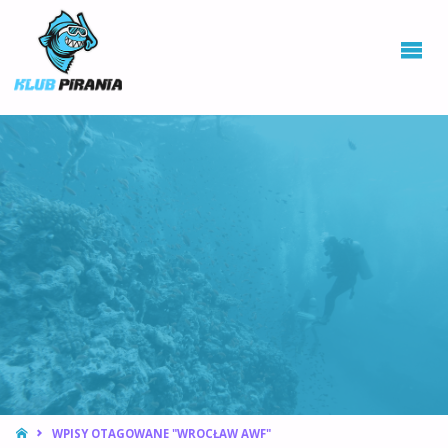
KLUB PIRANIA
WROCŁAW |
KURSY
NURKOWANIA,
HOKEJ
PODWODNY
STRONA
WPISY OTAGOWANE "WROCŁAW AWF"