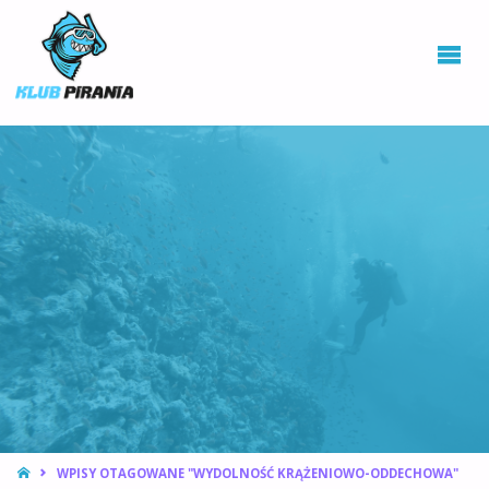
KLUB PIRANIA
WROCŁAW |
KURSY
NURKOWANIA,
HOKEJ
PODWODNY
STRONA
WPISY OTAGOWANE "WYDOLNOŚĆ KRĄŻENIOWO-ODDECHOWA"