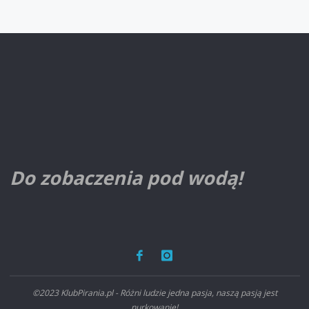
Do zobaczenia pod wodą!
©2023 KlubPirania.pl - Różni ludzie jedna pasja, naszą pasją jest
nurkowanie!