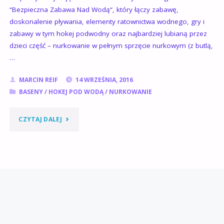
“Bezpieczna Zabawa Nad Wodą“, który łączy zabawę,
doskonalenie pływania, elementy ratownictwa wodnego, gry i
zabawy w tym hokej podwodny oraz najbardziej lubianą przez
dzieci część – nurkowanie w pełnym sprzęcie nurkowym (z butlą,
…
MARCIN REIF
14 WRZEŚNIA, 2016
BASENY
/
HOKEJ POD WODĄ
/
NURKOWANIE
"ZAJĘCIA
CZYTAJ DALEJ
POZALEKCYJNE
DLA
DZIECI"