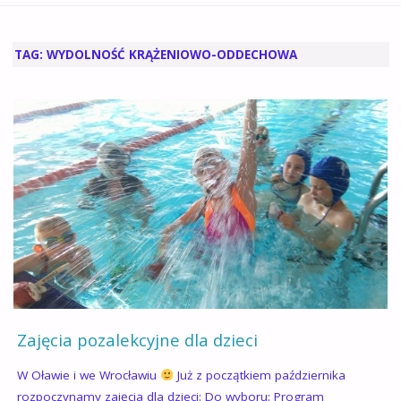
GŁÓWNA
TAG:
WYDOLNOŚĆ KRĄŻENIOWO-ODDECHOWA
Zajęcia pozalekcyjne dla dzieci
W Oławie i we Wrocławiu
Już z początkiem października
rozpoczynamy zajęcia dla dzieci: Do wyboru: Program