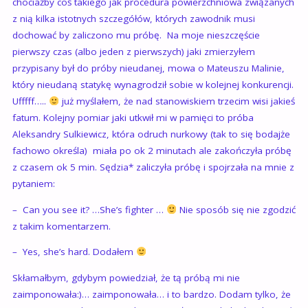
chociażby coś takiego jak procedura powierzchniowa związanych
z nią kilka istotnych szczegółów, których zawodnik musi
dochować by zaliczono mu próbę. Na moje nieszczęście
pierwszy czas (albo jeden z pierwszych) jaki zmierzyłem
przypisany był do próby nieudanej, mowa o Mateuszu Malinie,
który nieudaną statykę wynagrodził sobie w kolejnej konkurencji.
Ufffff…..
już myślałem, że nad stanowiskiem trzecim wisi jakieś
fatum. Kolejny pomiar jaki utkwił mi w pamięci to próba
Aleksandry Sulkiewicz, która odruch nurkowy (tak to się bodajże
fachowo określa) miała po ok 2 minutach ale zakończyła próbę
z czasem ok 5 min. Sędzia* zaliczyła próbę i spojrzała na mnie z
pytaniem:
– Can you see it? …She’s fighter …
Nie sposób się nie zgodzić
z takim komentarzem.
– Yes, she’s hard. Dodałem
Skłamałbym, gdybym powiedział, że tą próbą mi nie
zaimponowała:)… zaimponowała… i to bardzo. Dodam tylko, że