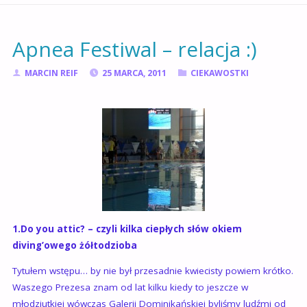
GŁÓWNA
Apnea Festiwal – relacja :)
MARCIN REIF
25 MARCA, 2011
CIEKAWOSTKI
1.Do you attic? – czyli kilka ciepłych słów okiem
diving’owego żółtodzioba
Tytułem wstępu… by nie był przesadnie kwiecisty powiem krótko.
Waszego Prezesa znam od lat kilku kiedy to jeszcze w
młodziutkiej wówczas Galerii Dominikańskiej byliśmy ludźmi od