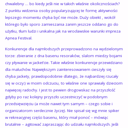
chwalebny … bo kiedy jeśli nie w takich właśnie okolicznościach?
Z punktu widzenia osoby popularyzującej te formę aktywności
lepszego momentu chyba być nie może. Duży obiekt , wokół
którego było sporo zamieszania zanim jeszcze oddano go do
użytku, tłum ludzi i unikalna jak na wrocławskie warunki impreza
Apnea Festival.
Konkurencje dla najmłodszych przeprowadzono na wydzielonym
torze: zbieranie z dna basenu resoraków, slalom miedzy bojami
czy pływanie w jacket’cie. Takie właśnie konkurencje przewidziano
dla maluchów. Największym zainteresowaniem cieszyły się
chyba jackety, prawdopodobnie dlatego, że najbardziej rzucały
się w oczy:) w moim odczuciu, to właśnie one sprawiały dzieciom
najwięcej radochy. I jest to pewien drogowskaz na przyszłość
gdyby po raz kolejny przyszło uczestniczyć w podobnym
przedsięwzięciu (a może nawet tym samym – czego sobie i
organizatorom serdecznie życzę). Nie spisał się wg mnie spiker
w rekreacyjnej części basenu, który miał ponoć – mówiąc
brutalnie – agitować zapraszając do udziału najmłodszych. Jeśli