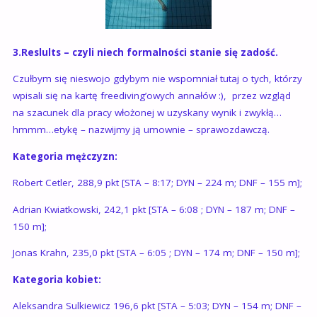
3.Reslults – czyli niech formalności stanie się zadość.
Czułbym się nieswojo gdybym nie wspomniał tutaj o tych, którzy
wpisali się na kartę freediving’owych annałów :), przez wzgląd
na szacunek dla pracy włożonej w uzyskany wynik i zwykłą…
hmmm…etykę – nazwijmy ją umownie – sprawozdawczą.
Kategoria mężczyzn:
Robert Cetler, 288,9 pkt [STA – 8:17; DYN – 224 m; DNF – 155 m];
Adrian Kwiatkowski, 242,1 pkt [STA – 6:08 ; DYN – 187 m; DNF –
150 m];
Jonas Krahn, 235,0 pkt [STA – 6:05 ; DYN – 174 m; DNF – 150 m];
Kategoria kobiet:
Aleksandra Sulkiewicz 196,6 pkt [STA – 5:03; DYN – 154 m; DNF –