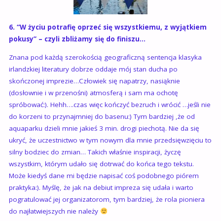
6. “W życiu potrafię oprzeć się wszystkiemu, z wyjątkiem
pokusy” – czyli zbliżamy się do finiszu…
Znana pod każdą szerokością geograficzną sentencja klasyka
irlandzkiej literatury dobrze oddaje mój stan ducha po
skończonej imprezie…Człowiek się napatrzy, nasiąknie
(dosłownie i w przenośni) atmosferą i sam ma ochotę
spróbować:). Hehh….czas więc kończyć bezruch i wrócić …jeśli nie
do korzeni to przynajmniej do basenu:) Tym bardziej ,że od
aquaparku dzieli mnie jakieś 3 min. drogi piechotą. Nie da się
ukryć, że uczestnictwo w tym nowym dla mnie przedsięwzięciu to
silny bodziec do zmian… Takich właśnie inspiracji, życzę
wszystkim, którym udało się dotrwać do końca tego tekstu.
Może kiedyś dane mi będzie napisać coś podobnego piórem
praktyka:). Myślę, że jak na debiut impreza się udała i warto
pogratulować jej organizatorom, tym bardziej, że rola pioniera
do najłatwiejszych nie należy