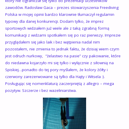
który nie ograniczał się tylko do prezentacji uczestników
zawodów. Radosław Gaca – prezes stowarzyszenia Freediving
Polska w mojej opinii bardzo klarownie tłumaczył regulamin
typowy dla danej konkurencji. Dodam tylko, że imprez
sportowych widziałem już wiele ale z taką zgrabną formą
komunikacji z widzami spotkałem się po raz pierwszy. Imprezie
przyglądałem się jako laik i bez wątpienia nadal nim
pozostałem, nie zmienia to jednak faktu, że dzisiaj wiem czym
jest odruch nurkowy, “żelastwo na pasie” czy pakowanie, które
do niedawna kojarzyło mi się tylko i wyłącznie z siłownią na
Spiskiej…ponadto do tej pory myślałem, że kolory żółty i
czerwony zarezerwowane są tylko dla Hajty i Witsela :).
Posługując się nomenklaturą zaczerpniętą z allegro – mega
pozytyw. Szczerze i bez wazeliniarstwa.