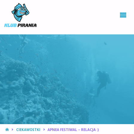
KLUB PIRANIA
WROCŁAW |
KURSY
NURKOWANIA,
HOKEJ
PODWODNY
STRONA
CIEKAWOSTKI
APNEA FESTIWAL – RELACJA :)