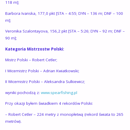
118 m];
Barbora Ivanska, 177,0 pkt [STA – 4:55; DYN – 136 m; DNF – 100
m];
Veronika Szalontayova, 156,2 pkt [STA – 5:26; DYN – 92 m; DNF –
90 m];
Kategoria Mistrzostw Polski:
Mistrz Polski – Robert Cetler;
I Wicemistrz Polski – Adrian Kwiatkowski;
II Wicemistrz Polski – Aleksandra Sulkiewicz;
wyniki pochodzą z:
www.spearfishing.pl
Przy okazji byłem świadkiem 4 rekordów Polski:
– Robert Cetler – 224 metry z monopłetwą (rekord świata to 265
metrów).