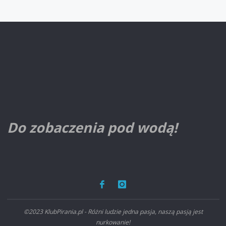
Do zobaczenia pod wodą!
©2023 KlubPirania.pl - Różni ludzie jedna pasja, naszą pasją jest
nurkowanie!