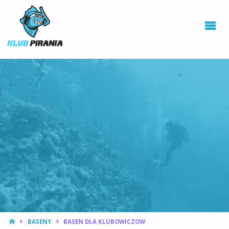
KLUB PIRANIA
WROCŁAW |
KURSY
NURKOWANIA,
HOKEJ
PODWODNY
STRONA
BASENY
BASEN DLA KLUBOWICZOW