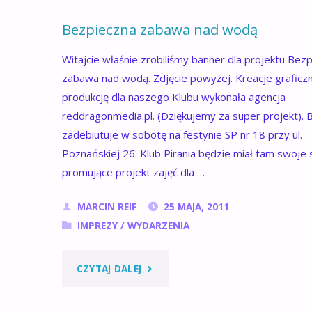
26.11.2011"
Bezpieczna zabawa nad wodą
Witajcie właśnie zrobiliśmy banner dla projektu Bez
zabawa nad wodą. Zdjęcie powyżej. Kreacje graficzn
produkcję dla naszego Klubu wykonała agencja
reddragonmedia.pl. (Dziękujemy za super projekt). 
zadebiutuje w sobotę na festynie SP nr 18 przy ul.
Poznańskiej 26. Klub Pirania będzie miał tam swoje 
promujące projekt zajęć dla …
MARCIN REIF
25 MAJA, 2011
IMPREZY
/
WYDARZENIA
"BEZPIECZNA
CZYTAJ DALEJ
ZABAWA