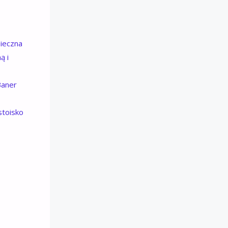
pieczna
ą i
Baner
stoisko