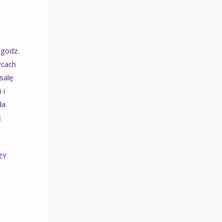
 godz.
ycach
salę
 i
da
:
ZY