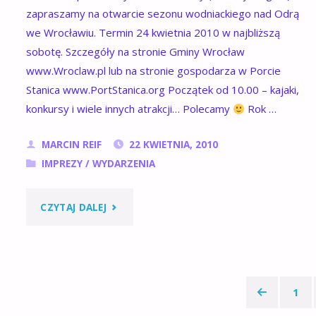
zapraszamy na otwarcie sezonu wodniackiego nad Odrą
we Wrocławiu. Termin 24 kwietnia 2010 w najbliższą
sobotę. Szczegóły na stronie Gminy Wrocław
www.Wroclaw.pl lub na stronie gospodarza w Porcie
Stanica www.PortStanica.org Początek od 10.00 – kajaki,
konkursy i wiele innych atrakcji… Polecamy
Rok …
MARCIN REIF
22 KWIETNIA, 2010
IMPREZY
/
WYDARZENIA
"SPOTKAJMY
CZYTAJ DALEJ
SIĘ
NAD
1
ODRĄ"