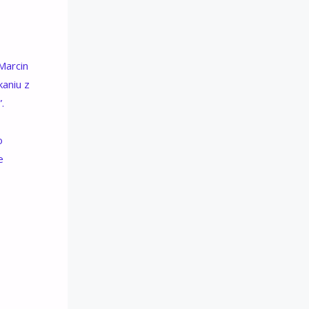
Marcin
kaniu z
.
o
e