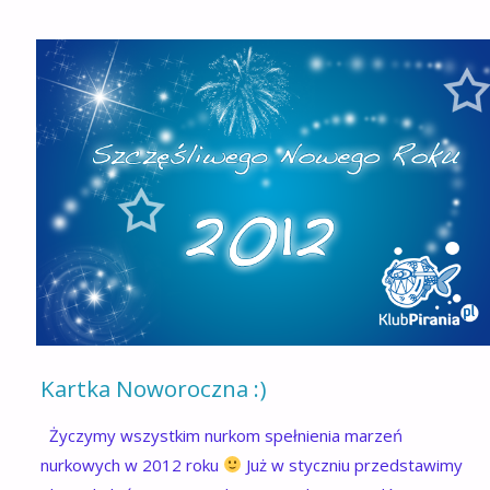
Kartka Noworoczna :)
Życzymy wszystkim nurkom spełnienia marzeń
nurkowych w 2012 roku
Już w styczniu przedstawimy