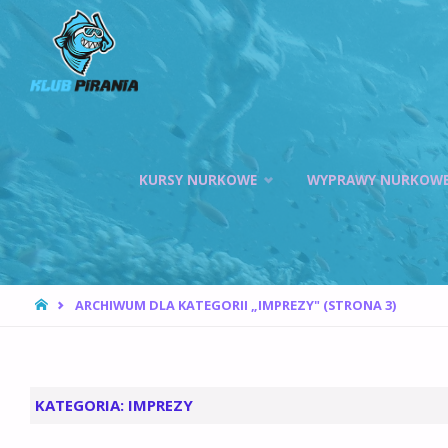
KLUB PIRANIA
WROCŁAW |
KURSY
NURKOWANIA,
HOKEJ
Przejdź
PODWODNY
KURSY NURKOWE
WYPRAWY NURKOW
do
treści
STRONA
ARCHIWUM DLA KATEGORII „IMPREZY"
(STRONA 3)
GŁÓWNA
KATEGORIA:
IMPREZY