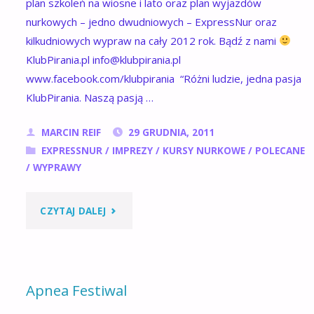
plan szkoleń na wiosne i lato oraz plan wyjazdów
nurkowych – jedno dwudniowych – ExpressNur oraz
kilkudniowych wypraw na cały 2012 rok. Bądź z nami
KlubPirania.pl info@klubpirania.pl
www.facebook.com/klubpirania “Różni ludzie, jedna pasja
KlubPirania. Naszą pasją …
MARCIN REIF
29 GRUDNIA, 2011
EXPRESSNUR
/
IMPREZY
/
KURSY NURKOWE
/
POLECANE
/
WYPRAWY
"KARTKA
CZYTAJ DALEJ
NOWOROCZNA
:)"
Apnea Festiwal