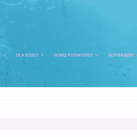
E
DLA DZIECI
HOKEJ PODWODNY
WSPIERAJMY