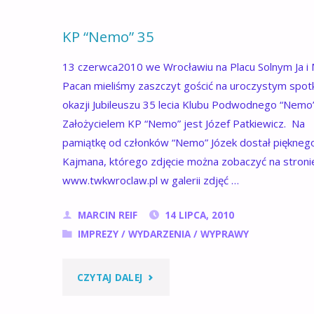
NAD
KP “Nemo” 35
WODĄ"
13 czerwca2010 we Wrocławiu na Placu Solnym Ja i 
Pacan mieliśmy zaszczyt gościć na uroczystym spot
okazji Jubileuszu 35 lecia Klubu Podwodnego “Nemo”
Założycielem KP “Nemo” jest Józef Patkiewicz. Na
pamiątkę od członków “Nemo” Józek dostał piękneg
Kajmana, którego zdjęcie można zobaczyć na stroni
www.twkwroclaw.pl w galerii zdjęć …
MARCIN REIF
14 LIPCA, 2010
IMPREZY
/
WYDARZENIA
/
WYPRAWY
"KP
CZYTAJ DALEJ
“NEMO”