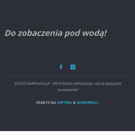
Do zobaczenia pod wodą!
©2023 KlubPirania.pl - Różni ludzie jedna pasja, naszą pasją jest
nurkowanie!
OPARTE NA
SEPTERA
&
WORDPRESS.