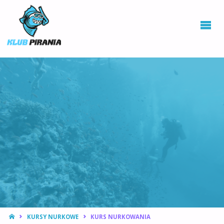
KLUB PIRANIA
WROCŁAW |
KURSY
NURKOWANIA,
HOKEJ
PODWODNY
STRONA
KURSY NURKOWE
KURS NURKOWANIA