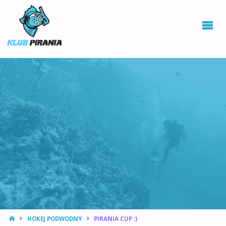
KLUB PIRANIA
WROCŁAW |
KURSY
NURKOWANIA,
HOKEJ
PODWODNY
STRONA
HOKEJ PODWODNY
PIRANIA CUP :)