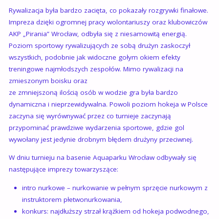
Rywalizacja była bardzo zacięta, co pokazały rozgrywki finałowe.
Impreza dzięki ogromnej pracy wolontariuszy oraz klubowiczów
AKP „Pirania” Wrocław, odbyła się z niesamowitą energią.
Poziom sportowy rywalizujących ze sobą drużyn zaskoczył
wszystkich, podobnie jak widoczne gołym okiem efekty
treningowe najmłodszych zespołów. Mimo rywalizacji na
zmieszonym boisku oraz
ze zmniejszoną ilością osób w wodzie gra była bardzo
dynamiczna i nieprzewidywalna. Powoli poziom hokeja w Polsce
zaczyna się wyrównywać przez co turnieje zaczynają
przypominać prawdziwe wydarzenia sportowe, gdzie gol
wywołany jest jedynie drobnym błędem drużyny przeciwnej.
W dniu turnieju na basenie Aquaparku Wrocław odbywały się
następujące imprezy towarzyszące:
intro nurkowe – nurkowanie w pełnym sprzęcie nurkowym z
instruktorem płetwonurkowania,
konkurs: najdłuższy strzał krążkiem od hokeja podwodnego,