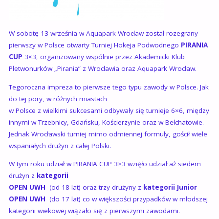
W sobotę 13 września w Aquapark Wrocław został rozegrany
pierwszy w Polsce otwarty Turniej Hokeja Podwodnego
PIRANIA
CUP
3×3, organizowany wspólnie przez Akademicki Klub
Płetwonurków „Pirania” z Wrocławia oraz Aquapark Wrocław.
Tegoroczna impreza to pierwsze tego typu zawody w Polsce. Jak
do tej pory, w różnych miastach
w Polsce z wielkimi sukcesami odbywały się turnieje 6×6, między
innymi w Trzebnicy, Gdańsku, Kościerzynie oraz w Bełchatowie.
Jednak Wrocławski turniej mimo odmiennej formuły, gościł wiele
wspaniałych drużyn z całej Polski.
W tym roku udział w PIRANIA CUP 3×3 wzięło udział aż siedem
drużyn z
kategorii
OPEN UWH
(od 18 lat) oraz trzy drużyny z
kategorii Junior
OPEN UWH
(do 17 lat) co w większości przypadków w młodszej
kategorii wiekowej wiązało się z pierwszymi zawodami.