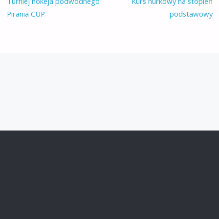
Turniej hokeja podwodnego
Kurs nurkowy na stopień
Pirania CUP
podstawowy