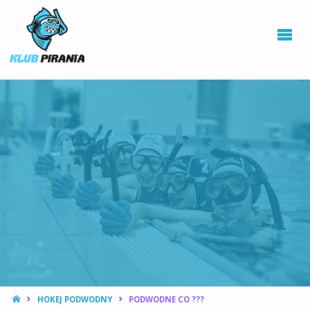
KLUB PIRANIA
WROCŁAW |
KURSY
NURKOWANIA,
HOKEJ
PODWODNY
STRONA
HOKEJ PODWODNY
PODWODNE CO ???