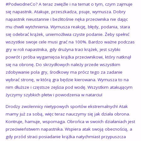
#‎PodwodneCo? A teraz zwięźle i na temat o tym, czym zajmuje
się napastnik. Atakuje, przeszkadza, psuje, wymusza. Dobry
napastnik nieustannie i bezlitośnie nęka przeciwnika nie dając
mu chwili wytchnienia. Wymusza reakcję, błędy, podania, stara
się odebrać krążek, uniemożliwia czyste podanie. Żeby spełnić
wszystkie swoje cele musi grać na 100%. Bardzo ważne podczas
gry w roli napastnika, gdy drużyna traci krążek, jest szybki
powrót i próba wygarnięcia krążka przeciwnikowi, który natknął
się na obronę. Do skrzydłowych należy przede wszystkim
zdobywanie pola gry, środkowy ma prócz tego za zadanie
wybrać stronę, w którą gra będzie kierowana. Wymusza to na
nim dłuższe i częstsze zejścia pod wodę. Wszystkim atakującym
życzymy szybkich płetw i powodzenia w natarciu!
Drodzy zwolennicy nietypowych sportów ekstremalnych! Atak
mamy już za sobą, więc teraz nauczymy się jak działa obrona.
Kontruje, hamuje, wspomaga. Obrońca w swoich działaniach jest
przeciwieństwem napastnika. Wspiera atak swoją obecnością, a
gdy przód straci posiadanie krążka natychmiast przypuszcza