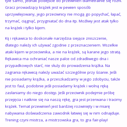
tyle samo, jednak podejście do przewinień diametralnie się różni.
Gracz prowadzący krążek jest w pewien sposób
uprzywilejowany, jego przeciwnicy nie mogą go popychać, łapać,
trzymać, ciągnąć, przygniatać do dna itp. Możliwy jest atak tylko
na krążek i tylko kijem.
Kij i rękawica to doskonałe narzędzia siejące zniszczenie,
dlatego należy ich używać zgodnie z przeznaczeniem. Wszelkie
ataki kijem w przeciwnika, a nie na krążek, są karane jego stratą.
Rękawica ma ochraniać nasze palce od zdradliwego dna i
przypadkowych starć, nie służy do prowadzenia krążka. Na
zagrania rękawicą należy uważać szczególnie przy ścianie. Jeśli
nie posiadamy krążka, a przeszkadzamy w jego zdobyciu, także
jest to faul, podobnie jeśli posiadamy krążek i wolną ręką
zasłaniamy do niego dostęp. Jeśli przeciwnik podejmie próbę
przejęcia i natknie się na naszą rękę, gra jest przerwana i tracimy
krążek. Temat przewinień jest bardziej rozwinięty i w miarę
nabywania doświadczenia zawodnik łatwiej się w nim odnajduje.
Trening czyni mistrza, a mistrzowska gra, to gra fair-play!