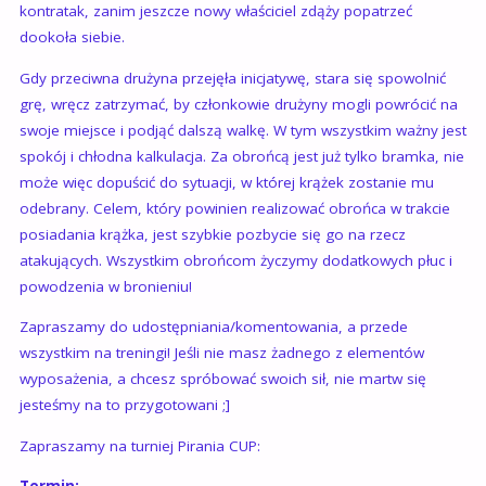
kontratak, zanim jeszcze nowy właściciel zdąży popatrzeć
dookoła siebie.
Gdy przeciwna drużyna przejęła inicjatywę, stara się spowolnić
grę, wręcz zatrzymać, by członkowie drużyny mogli powrócić na
swoje miejsce i podjąć dalszą walkę. W tym wszystkim ważny jest
spokój i chłodna kalkulacja. Za obrońcą jest już tylko bramka, nie
może więc dopuścić do sytuacji, w której krążek zostanie mu
odebrany. Celem, który powinien realizować obrońca w trakcie
posiadania krążka, jest szybkie pozbycie się go na rzecz
atakujących. Wszystkim obrońcom życzymy dodatkowych płuc i
powodzenia w bronieniu!‪
‪Zapraszamy do udostępniania/komentowania, a przede
wszystkim na treningi!‪ Jeśli nie masz żadnego z elementów
wyposażenia, a chcesz spróbować swoich sił, nie martw się
jesteśmy na to przygotowani ;]
Zapraszamy na turniej Pirania CUP: