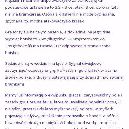
Krążkiem można manipulować tylko za pomocą kijka-
podstawowe ustawienie to 3:3 – 3 os. atak i 3 os. obrona (tak,
nie ma bramkarza). Osoba z krążkiem nie może być łapana,
spychana itp. można atakować tylko krążek.
Gra toczy się na całym basenie, a dokładniej na jego dnie.
Wymiar boiska to 25m(długość)x12-15m(szerokość)x2-
3m(głębokość) (na Pirania CUP odpowiednio zmniejszone
boisko).
Sędziowie są w wodzie i na lądzie. Sygnał dźwiękowy
zatrzymuje/rozpoczyna grę. Po każdym golu krążek wraca na
środek boiska, a drużyny ustawiają się przy ścianach nad swoimi
bramkami
Mamy już informację o ekwipunku gracza i zarysowaliśmy pole i
zasady gry. Pora na faule, które to uwielbiają popełniać nowi, (i
nie tylko) gracze! Gdy ktoś myśli “hokej”, od razu w myślach
pojawiają się łyżwy, miażdżenie przeciwnika o bandę, a później
bitwa dwóch drużyn na pięści. W hokeju pod wodą emocji jest