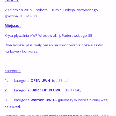
Termin:
29 sierpień 2015 – sobota – Turniej Hokeja Podwodnego.
godzina: 8.00-14.00.
Miejsce:
Kryta pływalnia AWF Wrocław al. I.J. Paderewskiego 35
Dwa boiska, plus mały basen na spróbowanie hokeja / intro
nurkowe / konkursy.
Kategorie:
1.
kategoria
OPEN UWH
[od 18 lat],
2.
kategoria
Junior OPEN UWH
[do 17 lat],
3.
kategoria
Women UWH
– [pierwszy w Polsce turniej w tej
kategorii].
Przewidujemy trybuny pod wodą [zapytaj nas o szczegóły] albo