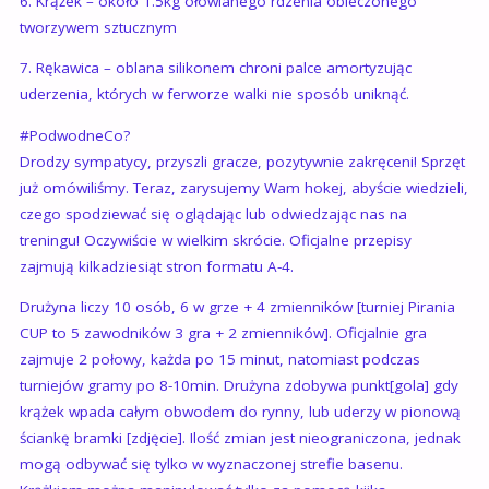
6. Krążek – około 1.5kg ołowianego rdzenia obleczonego
tworzywem sztucznym
7. Rękawica – oblana silikonem chroni palce amortyzując
uderzenia, których w ferworze walki nie sposób uniknąć.
#‎PodwodneCo?
Drodzy sympatycy, przyszli gracze, pozytywnie zakręceni! Sprzęt
już omówiliśmy. Teraz, zarysujemy Wam hokej, abyście wiedzieli,
czego spodziewać się oglądając lub odwiedzając nas na
treningu! Oczywiście w wielkim skrócie. Oficjalne przepisy
zajmują kilkadziesiąt stron formatu A-4.
Drużyna liczy 10 osób, 6 w grze + 4 zmienników [turniej Pirania
CUP to 5 zawodników 3 gra + 2 zmienników]. Oficjalnie gra
zajmuje 2 połowy, każda po 15 minut, natomiast podczas
turniejów gramy po 8-10min. Drużyna zdobywa punkt[gola] gdy
krążek wpada całym obwodem do rynny, lub uderzy w pionową
ściankę bramki [zdjęcie]. Ilość zmian jest nieograniczona, jednak
mogą odbywać się tylko w wyznaczonej strefie basenu.