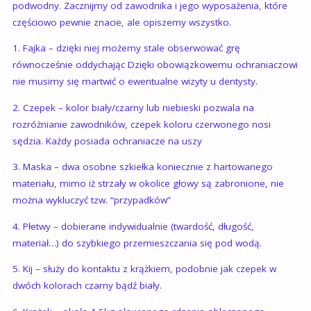
podwodny. Zacznijmy od zawodnika i jego wyposażenia, które
częściowo pewnie znacie, ale opiszemy wszystko.
1. Fajka – dzięki niej możemy stale obserwować grę
równocześnie oddychając Dzięki obowiązkowemu ochraniaczowi
nie musimy się martwić o ewentualne wizyty u dentysty.
2. Czepek – kolor biały/czarny lub niebieski pozwala na
rozróżnianie zawodników, czepek koloru czerwonego nosi
sędzia. Każdy posiada ochraniacze na uszy
3. Maska – dwa osobne szkiełka koniecznie z hartowanego
materiału, mimo iż strzały w okolice głowy są zabronione, nie
można wykluczyć tzw. “przypadków”
4. Płetwy – dobierane indywidualnie (twardość, długość,
materiał…) do szybkiego przemieszczania się pod wodą.
5. Kij – służy do kontaktu z krążkiem, podobnie jak czepek w
dwóch kolorach czarny bądź biały.