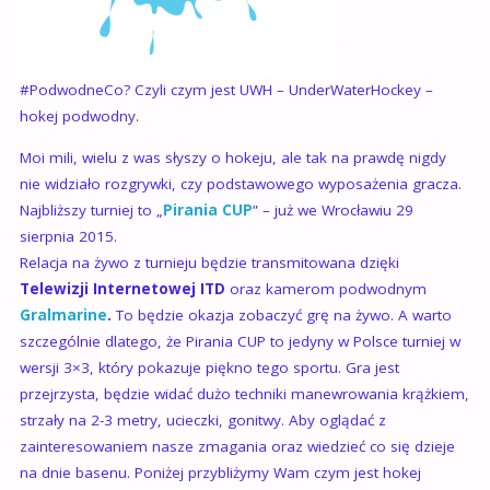
#‎PodwodneCo? Czyli czym jest UWH – UnderWaterHockey –
hokej podwodny.
Moi mili, wielu z was słyszy o hokeju, ale tak na prawdę nigdy
nie widziało rozgrywki, czy podstawowego wyposażenia gracza.
Najbliższy turniej to „
Pirania CUP
” – już we Wrocławiu 29
sierpnia 2015.
Relacja na żywo z turnieju będzie transmitowana dzięki
Telewizji Internetowej ITD
oraz kamerom podwodnym
Gralmarine
.
To
będzie okazja zobaczyć grę na żywo. A warto
szczególnie dlatego, że Pirania CUP to jedyny w Polsce turniej w
wersji 3×3, który pokazuje piękno tego sportu. Gra jest
przejrzysta, będzie widać dużo techniki manewrowania krążkiem,
strzały na 2-3 metry, ucieczki, gonitwy. Aby oglądać z
zainteresowaniem nasze zmagania oraz wiedzieć co się dzieje
na dnie basenu. Poniżej przybliżymy Wam czym jest hokej