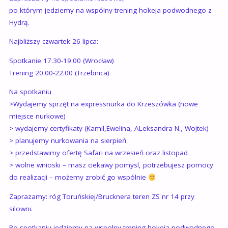
po którym jedziemy na wspólny trening hokeja podwodnego z
Hydrą.
Najbliższy czwartek 26 lipca:
Spotkanie 17.30-19.00 (Wrocław)
Trening 20.00-22.00 (Trzebnica)
Na spotkaniu
>Wydajemy sprzęt na expressnurka do Krzeszówka (nowe
miejsce nurkowe)
> wydajemy certyfikaty (Kamil,Ewelina, ALeksandra N., Wojtek)
> planujemy nurkowania na sierpień
> przedstawimy ofertę Safari na wrzesień oraz listopad
> wolne wnioski – masz ciekawy pomysl, potrzebujesz pomocy
do realizacji – możemy zrobić go wspólnie
Zaprazamy: róg Toruńskiej/Brucknera teren ZS nr 14 przy
silowni.
Po spotkaniu jedziemy na wspolny trening hokeja podwodnego