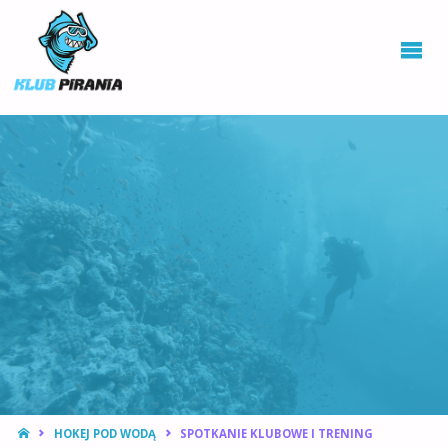
KLUB PIRANIA
WROCŁAW |
KURSY
NURKOWANIA,
HOKEJ
PODWODNY
STRONA
HOKEJ POD WODĄ
SPOTKANIE KLUBOWE I TRENING