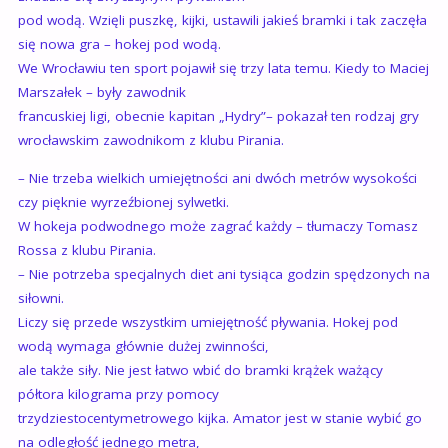
pod wodą. Wzięli puszkę, kijki, ustawili jakieś bramki i tak zaczęła
się nowa gra – hokej pod wodą.
We Wrocławiu ten sport pojawił się trzy lata temu. Kiedy to Maciej
Marszałek – były zawodnik
francuskiej ligi, obecnie kapitan „Hydry”– pokazał ten rodzaj gry
wrocławskim zawodnikom z klubu Pirania.
– Nie trzeba wielkich umiejętności ani dwóch metrów wysokości
czy pięknie wyrzeźbionej sylwetki.
W hokeja podwodnego może zagrać każdy – tłumaczy Tomasz
Rossa z klubu Pirania.
– Nie potrzeba specjalnych diet ani tysiąca godzin spędzonych na
siłowni.
Liczy się przede wszystkim umiejętność pływania. Hokej pod
wodą wymaga głównie dużej zwinności,
ale także siły. Nie jest łatwo wbić do bramki krążek ważący
półtora kilograma przy pomocy
trzydziestocentymetrowego kijka. Amator jest w stanie wybić go
na odległość jednego metra,