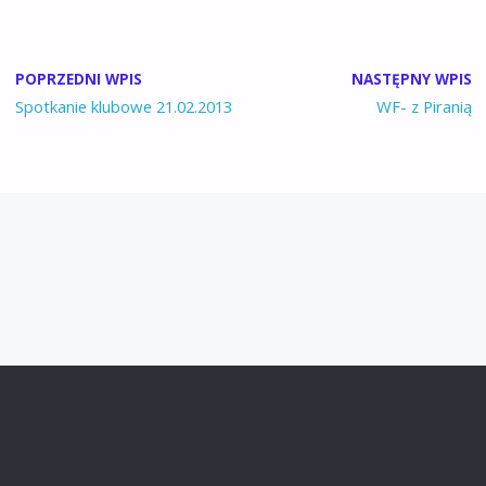
POPRZEDNI WPIS
NASTĘPNY WPIS
Spotkanie klubowe 21.02.2013
WF- z Piranią