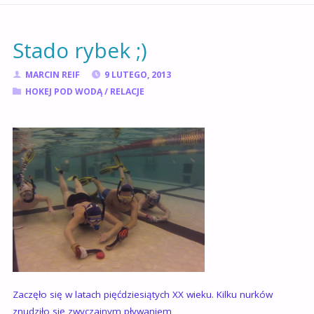
GŁÓWNA
Stado rybek ;)
MARCIN REIF
9 LUTEGO, 2013
HOKEJ POD WODĄ
/
RELACJE
Zaczęło się w latach pięćdziesiątych XX wieku. Kilku nurków
znudziło się zwyczajnym pływaniem