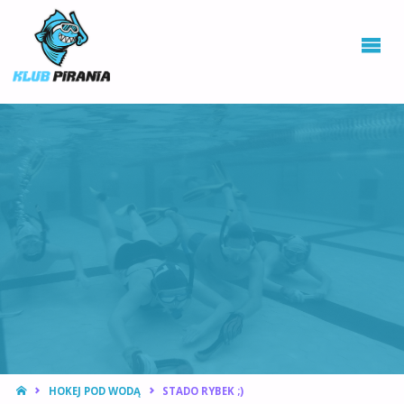
KLUB PIRANIA
WROCŁAW |
KURSY
NURKOWANIA,
HOKEJ
PODWODNY
STRONA
HOKEJ POD WODĄ
STADO RYBEK ;)