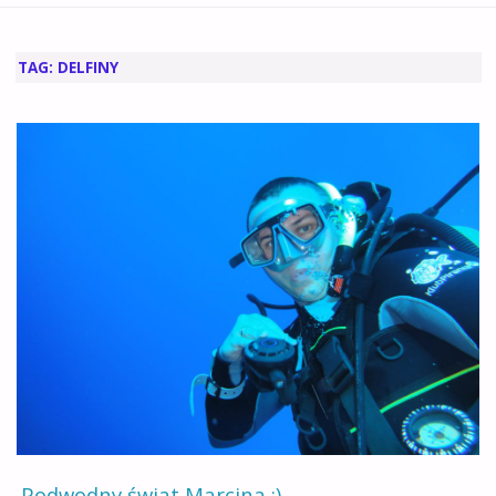
GŁÓWNA
TAG:
DELFINY
Podwodny świat Marcina :)