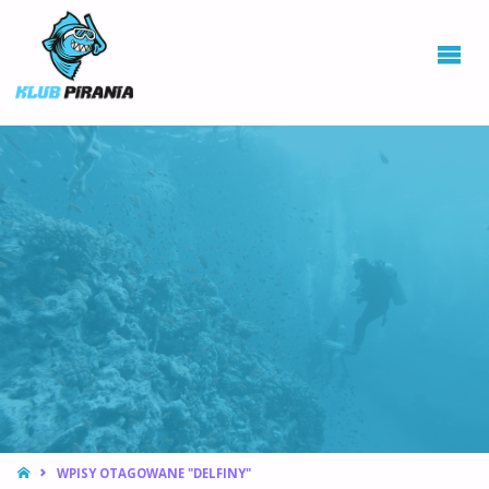
KLUB PIRANIA
WROCŁAW |
KURSY
NURKOWANIA,
HOKEJ
PODWODNY
STRONA
WPISY OTAGOWANE "DELFINY"