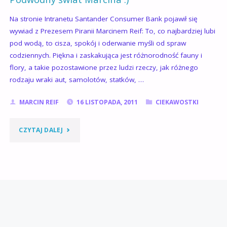
Na stronie Intranetu Santander Consumer Bank pojawił się
wywiad z Prezesem Piranii Marcinem Reif: To, co najbardziej lubi
pod wodą, to cisza, spokój i oderwanie myśli od spraw
codziennych. Piękna i zaskakująca jest różnorodność fauny i
flory, a takie pozostawione przez ludzi rzeczy, jak różnego
rodzaju wraki aut, samolotów, statków, …
MARCIN REIF
16 LISTOPADA, 2011
CIEKAWOSTKI
"PODWODNY
CZYTAJ DALEJ
ŚWIAT
MARCINA
:)"