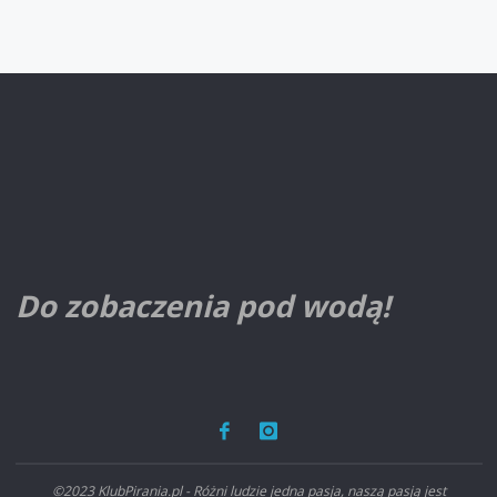
Do zobaczenia pod wodą!
©2023 KlubPirania.pl - Różni ludzie jedna pasja, naszą pasją jest