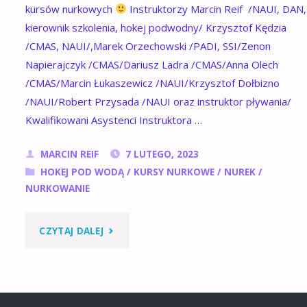
kursów nurkowych
Instruktorzy Marcin Reif /NAUI, DAN,
kierownik szkolenia, hokej podwodny/ Krzysztof Kędzia
/CMAS, NAUI/,Marek Orzechowski /PADI, SSI/Zenon
Napierajczyk /CMAS/Dariusz Ladra /CMAS/Anna Olech
/CMAS/Marcin Łukaszewicz /NAUI/Krzysztof Dołbizno
/NAUI/Robert Przysada /NAUI oraz instruktor pływania/
Kwalifikowani Asystenci Instruktora …
MARCIN REIF
7 LUTEGO, 2023
HOKEJ POD WODĄ
/
KURSY NURKOWE
/
NUREK
/
NURKOWANIE
"KADRA
CZYTAJ DALEJ
NURKOWA"