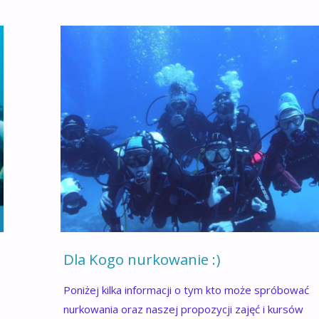
Dla Kogo nurkowanie :)
Poniżej kilka informacji o tym kto może spróbować
nurkowania oraz naszej propozycji zajęć i kursów