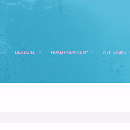
E
DLA DZIECI
HOKEJ PODWODNY
WSPIERAJMY