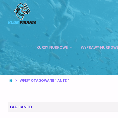
KLUB PIRANIA
WROCŁAW |
KURSY
NURKOWANIA,
HOKEJ
Przejdź
PODWODNY
KURSY NURKOWE
WYPRAWY NURKOW
do
treści
STRONA
WPISY OTAGOWANE "IANTD"
GŁÓWNA
TAG:
IANTD