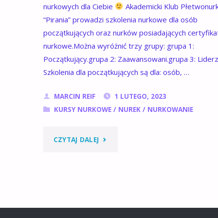
nurkowych dla Ciebie
Akademicki Klub Płetwonur
“Pirania” prowadzi szkolenia nurkowe dla osób
początkujących oraz nurków posiadających certyfika
nurkowe.Można wyróżnić trzy grupy: grupa 1:
Początkujący.grupa 2: Zaawansowani.grupa 3: Liderz
Szkolenia dla początkujących są dla: osób, …
MARCIN REIF
1 LUTEGO, 2023
KURSY NURKOWE
/
NUREK
/
NURKOWANIE
"DLA
CZYTAJ DALEJ
KOGO
NURKOWANIE
:)"