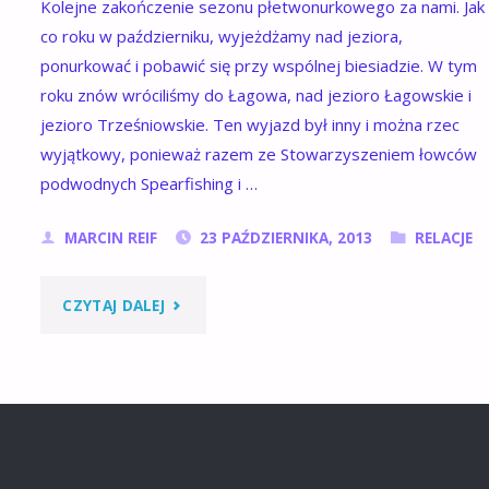
Kolejne zakończenie sezonu płetwonurkowego za nami. Jak
?"
co roku w październiku, wyjeżdżamy nad jeziora,
ponurkować i pobawić się przy wspólnej biesiadzie. W tym
roku znów wróciliśmy do Łagowa, nad jezioro Łagowskie i
jezioro Trześniowskie. Ten wyjazd był inny i można rzec
wyjątkowy, ponieważ razem ze Stowarzyszeniem łowców
podwodnych Spearfishing i …
MARCIN REIF
23 PAŹDZIERNIKA, 2013
RELACJE
"ZAKOŃCZENIE
CZYTAJ DALEJ
SEZONU
2013
ŁAGÓW"