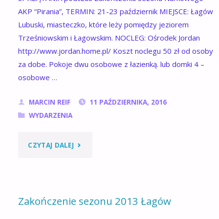
AKP “Pirania”, TERMIN: 21-23 październik MIEJSCE: Łagów
Lubuski, miasteczko, które leży pomiędzy jeziorem
Trześniowskim i Łagowskim. NOCLEG: Ośrodek Jordan
http://www.jordan.home.pl/ Koszt noclegu 50 zł od osoby
za dobe. Pokoje dwu osobowe z łazienką. lub domki 4 –
osobowe …
MARCIN REIF
11 PAŹDZIERNIKA, 2016
WYDARZENIA
"CO
CZYTAJ DALEJ
TYM
RAZEM
Zakończenie sezonu 2013 Łagów
WYŁOWIMY