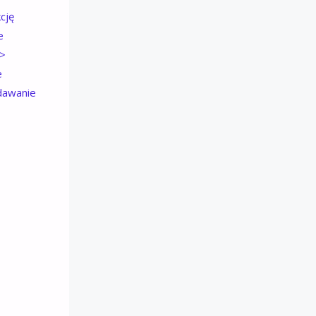
cję
e
 >
e
ydawanie