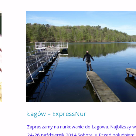
Łagów – ExpressNur
Zapraszamy na nurkowanie do Łagowa. Najbliższy 
24-26 październik 2014 Sobota: > Przed południem: