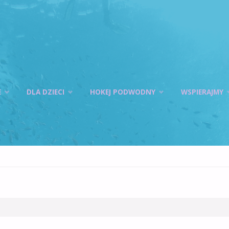
E
DLA DZIECI
HOKEJ PODWODNY
WSPIERAJMY