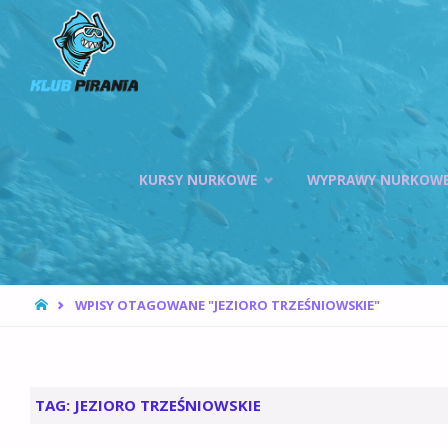
KLUB PIRANIA
WROCŁAW |
KURSY
NURKOWANIA,
HOKEJ
Przejdź
PODWODNY
KURSY NURKOWE
WYPRAWY NURKOW
do
treści
STRONA
WPISY OTAGOWANE "JEZIORO TRZEŚNIOWSKIE"
GŁÓWNA
TAG:
JEZIORO TRZEŚNIOWSKIE