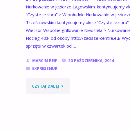
Nurkowanie w jeziorze Łagowskim. kontynuujemy ak
“Czyste jeziora” > W południe Nurkowanie w jeziorz
Trześniowskim kontynuujemy akcję “Czyste jeziora”
Wieczór Wspólne grillowanie Niedziela > Nurkowani
Nocleg 40zł od osoby http://zacisze-centre.eu/ W
sprzętu w czwartek od …
MARCIN REIF
20 PAŹDZIERNIKA, 2014
EXPRESSNUR
"ŁAGÓW
CZYTAJ DALEJ
–
EXPRESSNUR"