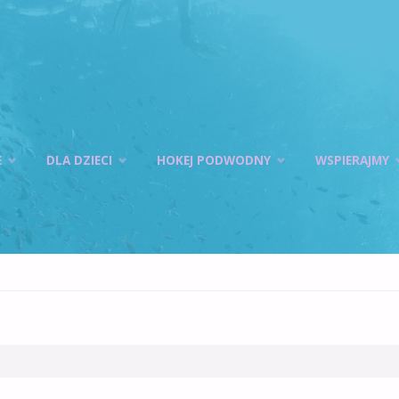
E
DLA DZIECI
HOKEJ PODWODNY
WSPIERAJMY