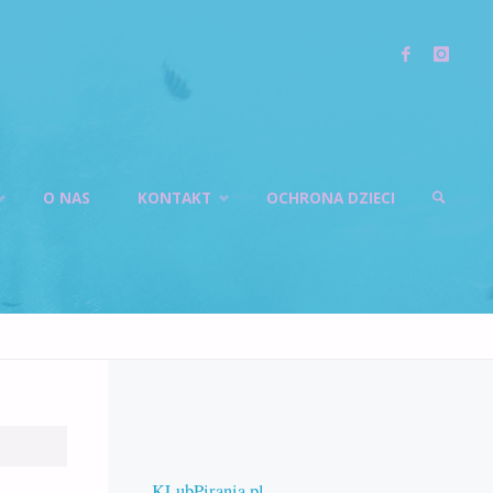
O NAS
KONTAKT
OCHRONA DZIECI
SZUKAJ
KLubPirania.pl