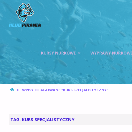
KLUB PIRANIA
WROCŁAW |
KURSY
NURKOWANIA,
HOKEJ
Przejdź
PODWODNY
KURSY NURKOWE
WYPRAWY NURKOW
do
treści
STRONA
WPISY OTAGOWANE "KURS SPECJALISTYCZNY"
GŁÓWNA
TAG:
KURS SPECJALISTYCZNY