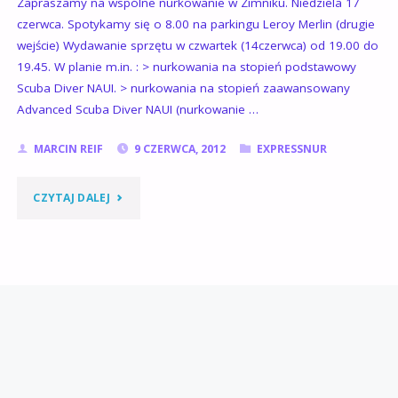
Zapraszamy na wspólne nurkowanie w Zimniku. Niedziela 17
czerwca. Spotykamy się o 8.00 na parkingu Leroy Merlin (drugie
wejście) Wydawanie sprzętu w czwartek (14czerwca) od 19.00 do
19.45. W planie m.in. : > nurkowania na stopień podstawowy
Scuba Diver NAUI. > nurkowania na stopień zaawansowany
Advanced Scuba Diver NAUI (nurkowanie …
MARCIN REIF
9 CZERWCA, 2012
EXPRESSNUR
"EXPRESSNUR
CZYTAJ DALEJ
ZIMNIK
17.06.2012
NIEDZIELA"