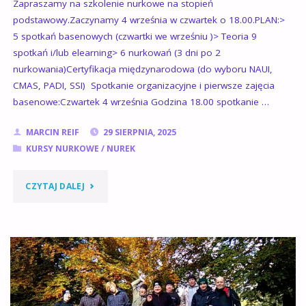
Zapraszamy na szkolenie nurkowe na stopień
podstawowy.Zaczynamy 4 września w czwartek o 18.00.PLAN:>
5 spotkań basenowych (czwartki we wrześniu )> Teoria 9
spotkań i/lub elearning> 6 nurkowań (3 dni po 2
nurkowania)Certyfikacja międzynarodowa (do wyboru NAUI,
CMAS, PADI, SSI) Spotkanie organizacyjne i pierwsze zajęcia
basenowe:Czwartek 4 września Godzina 18.00 spotkanie …
MARCIN REIF
29 SIERPNIA, 2025
KURSY NURKOWE
/
NUREK
"KURS
CZYTAJ DALEJ
NURKOWY
DLA
POCZĄTKUJĄCYCH
4