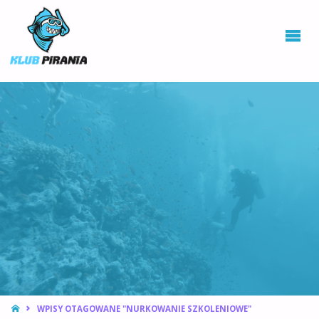
KLUB PIRANIA
WROCŁAW |
KURSY
NURKOWANIA,
HOKEJ
PODWODNY
STRONA
WPISY OTAGOWANE "NURKOWANIE SZKOLENIOWE"