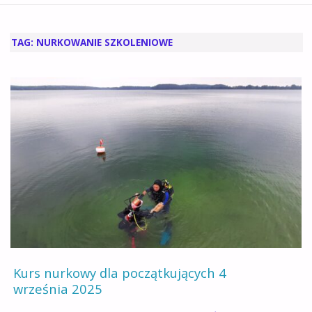
GŁÓWNA
TAG:
NURKOWANIE SZKOLENIOWE
Kurs nurkowy dla początkujących 4
września 2025