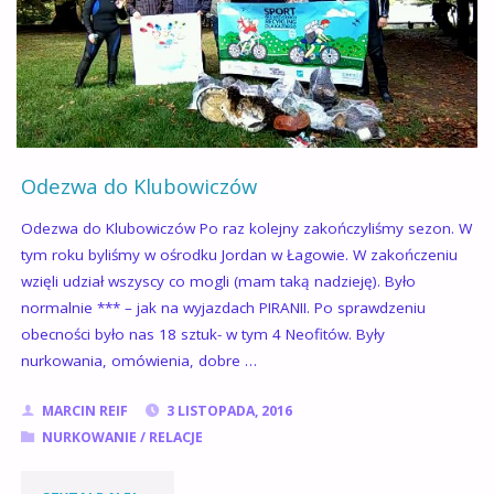
WRZEŚNIA
2025"
Odezwa do Klubowiczów
Odezwa do Klubowiczów Po raz kolejny zakończyliśmy sezon. W
tym roku byliśmy w ośrodku Jordan w Łagowie. W zakończeniu
wzięli udział wszyscy co mogli (mam taką nadzieję). Było
normalnie *** – jak na wyjazdach PIRANII. Po sprawdzeniu
obecności było nas 18 sztuk- w tym 4 Neofitów. Były
nurkowania, omówienia, dobre …
MARCIN REIF
3 LISTOPADA, 2016
NURKOWANIE
/
RELACJE