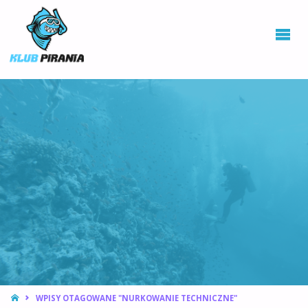
KLUB PIRANIA
WROCŁAW |
KURSY
NURKOWANIA,
HOKEJ
PODWODNY
STRONA
WPISY OTAGOWANE "NURKOWANIE TECHNICZNE"