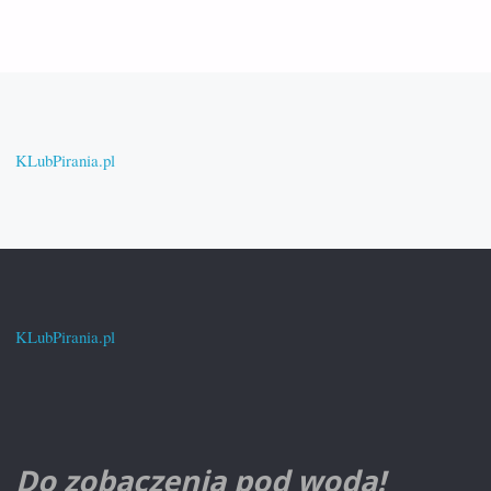
TO
TECH
–
JESIEŃ
KLubPirania.pl
2010"
KLubPirania.pl
Do zobaczenia pod wodą!