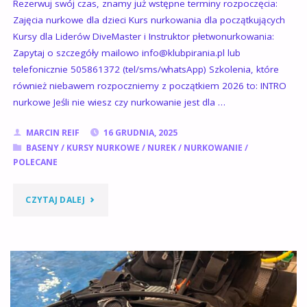
Rezerwuj swój czas, znamy już wstępne terminy rozpoczęcia:
Zajęcia nurkowe dla dzieci Kurs nurkowania dla początkujących
Kursy dla Liderów DiveMaster i Instruktor płetwonurkowania:
Zapytaj o szczegóły mailowo info@klubpirania.pl lub
telefonicznie 505861372 (tel/sms/whatsApp) Szkolenia, które
również niebawem rozpoczniemy z początkiem 2026 to: INTRO
nurkowe Jeśli nie wiesz czy nurkowanie jest dla …
MARCIN REIF
16 GRUDNIA, 2025
BASENY
/
KURSY NURKOWE
/
NUREK
/
NURKOWANIE
/
POLECANE
"PIERWSZE
CZYTAJ DALEJ
TERMINY
SZKOLEŃ
NURKOWYCH