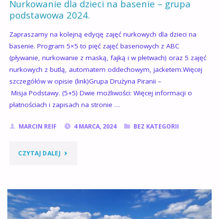
Nurkowanie dla dzieci na basenie – grupa
ZIMA
podstawowa 2024.
2025/2026"
Zapraszamy na kolejną edycję zajęć nurkowych dla dzieci na
basenie. Program 5×5 to pięć zajęć basenowych z ABC
(pływanie, nurkowanie z maską, fajką i w płetwach) oraz 5 zajęć
nurkowych z butlą, automatem oddechowym, jacketem.Więcej
szczegółów w opisie (link)Grupa Drużyna Piranii –
Misja Podstawy. (5+5) Dwie możliwości: Więcej informacji o
płatnościach i zapisach na stronie …
MARCIN REIF
4 MARCA, 2024
BEZ KATEGORII
"NURKOWANIE
CZYTAJ DALEJ
DLA
DZIECI
NA