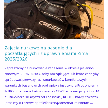
I
ZAJĘĆ
DLA
DZIECI
NA
Zajęcia nurkowe na basenie dla
2026
początkujących i z uprawnieniami Zima
2025/2026
:)"
Zapraszamy na nurkowanie w basenie w okresie jesienno-
zimowym 2025/2026: Osoby początkujące lub które chciałyby
spróbować pierwszy raz zanurkować w komfortowych
warunkach basenowych pod opieką instruktora.Proponujemy
INTRO nurkowe w każdy czwartek:GDZIE – basen przy ZS nr 14
al. Brucknera 10 (wjazd od Toruńskiej).KIEDY – każdy czwartek
(prosimy o rezerwację telefoniczną/sms/mail minimum …