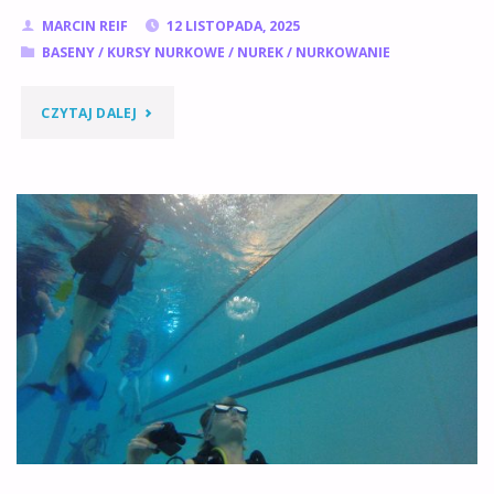
MARCIN REIF
12 LISTOPADA, 2025
BASENY
/
KURSY NURKOWE
/
NUREK
/
NURKOWANIE
"ZAJĘCIA
CZYTAJ DALEJ
NURKOWE
NA
BASENIE
DLA
POCZĄTKUJĄCYCH
I
Z
UPRAWNIENIAMI