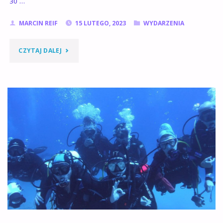
30 …
MARCIN REIF
15 LUTEGO, 2023
WYDARZENIA
"ROZPOCZĘCIE
CZYTAJ DALEJ
SEZONU
NURKOWE
2023"