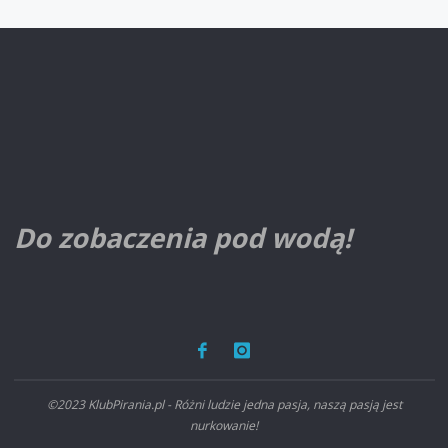
Do zobaczenia pod wodą!
©2023 KlubPirania.pl - Różni ludzie jedna pasja, naszą pasją jest
nurkowanie!