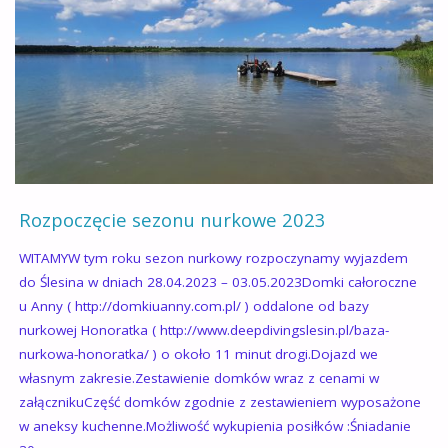
BASENIE
–
GRUPA
PODSTAWOWA
2024."
Rozpoczęcie sezonu nurkowe 2023
WITAMYW tym roku sezon nurkowy rozpoczynamy wyjazdem
do Ślesina w dniach 28.04.2023 – 03.05.2023Domki całoroczne
u Anny ( http://domkiuanny.com.pl/ ) oddalone od bazy
nurkowej Honoratka ( http://www.deepdivingslesin.pl/baza-
nurkowa-honoratka/ ) o około 11 minut drogi.Dojazd we
własnym zakresie.Zestawienie domków wraz z cenami w
załącznikuCzęść domków zgodnie z zestawieniem wyposażone
w aneksy kuchenne.Możliwość wykupienia posiłków :Śniadanie