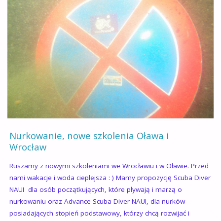
Nurkowanie, nowe szkolenia Oława i
Wrocław
Ruszamy z nowymi szkoleniami we Wrocławiu i w Oławie. Przed
nami wakacje i woda cieplejsza : ) Mamy propozycję Scuba Diver
NAUI dla osób początkujących, które pływają i marzą o
nurkowaniu oraz Advance Scuba Diver NAUI, dla nurków
posiadających stopień podstawowy, którzy chcą rozwijać i