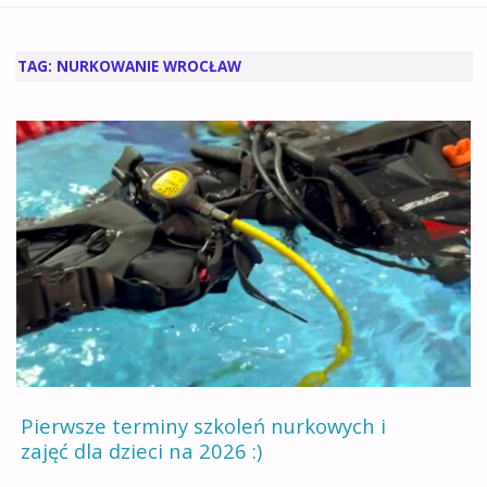
GŁÓWNA
TAG:
NURKOWANIE WROCŁAW
Pierwsze terminy szkoleń nurkowych i
zajęć dla dzieci na 2026 :)