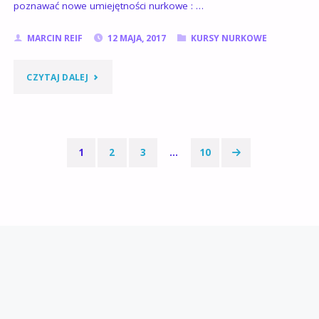
poznawać nowe umiejętności nurkowe : …
MARCIN REIF
12 MAJA, 2017
KURSY NURKOWE
"NURKOWANIE,
CZYTAJ DALEJ
NOWE
SZKOLENIA
1
2
3
…
10
OŁAWA
Stronicowanie
I
wpisów
WROCŁAW"