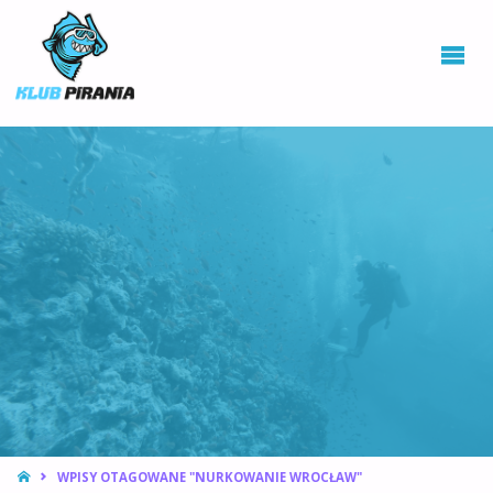
KLUB PIRANIA
WROCŁAW |
KURSY
NURKOWANIA,
HOKEJ
PODWODNY
STRONA
WPISY OTAGOWANE "NURKOWANIE WROCŁAW"