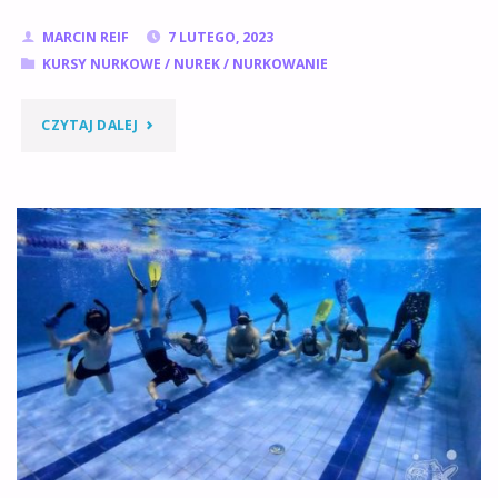
MARCIN REIF
7 LUTEGO, 2023
KURSY NURKOWE
/
NUREK
/
NURKOWANIE
"INTRO
CZYTAJ DALEJ
NURKOWE
–
NURKOWANIE
NA
PRÓBĘ"