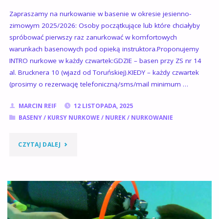
Zapraszamy na nurkowanie w basenie w okresie jesienno-
zimowym 2025/2026: Osoby początkujące lub które chciałyby
spróbować pierwszy raz zanurkować w komfortowych
warunkach basenowych pod opieką instruktora.Proponujemy
INTRO nurkowe w każdy czwartek:GDZIE – basen przy ZS nr 14
al. Brucknera 10 (wjazd od Toruńskiej).KIEDY – każdy czwartek
(prosimy o rezerwację telefoniczną/sms/mail minimum …
MARCIN REIF
12 LISTOPADA, 2025
BASENY
/
KURSY NURKOWE
/
NUREK
/
NURKOWANIE
"ZAJĘCIA
CZYTAJ DALEJ
NURKOWE
NA
BASENIE