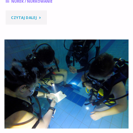
NUREK
/
NURKOWANIE
"ZAJĘCIA
CZYTAJ DALEJ
NURKOWE
DLA
DZIECI
–
MISJA
PODSTAWY
:)
4
WRZEŚNIA