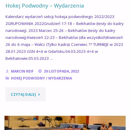
Hokej Podwodny – Wydarzenia
Kalendarz wydarzeń sekcji hokeja podwodnego 2022/2023
ZGRUPOWANIA 2022Grudzień 17-18 – Bełchatów (testy do kadry
narodowej). 2023 Marzec 25-26 – Bełchatów (testy do kadry
narodowej).Kwiecień 22-23 – Bełchatów (dla wszystkich)Kwiecień
26 do 6 maja – Wałcz (Tylko Kadra) Czerwiec ?? TURNIEJE w 2023
28.01.2023 GSN 4×4 w Gdańsku.04.03.2023 4×4 w
Bełchatowie.05.03.2023 …
MARCIN REIF
20 LISTOPADA, 2022
HOKEJ PODWODNY
/
WYDARZENIA
"HOKEJ
CZYTAJ DALEJ
PODWODNY
–
WYDARZENIA"