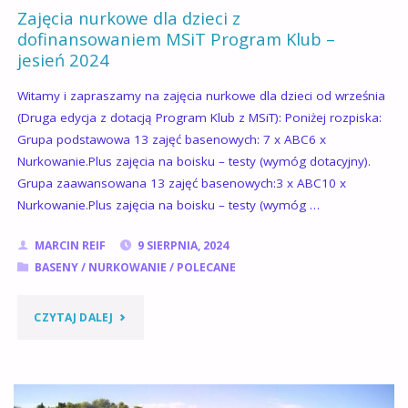
2025"
Zajęcia nurkowe dla dzieci z
dofinansowaniem MSiT Program Klub –
jesień 2024
Witamy i zapraszamy na zajęcia nurkowe dla dzieci od września
(Druga edycja z dotacją Program Klub z MSiT): Poniżej rozpiska:
Grupa podstawowa 13 zajęć basenowych: 7 x ABC6 x
Nurkowanie.Plus zajęcia na boisku – testy (wymóg dotacyjny).
Grupa zaawansowana 13 zajęć basenowych:3 x ABC10 x
Nurkowanie.Plus zajęcia na boisku – testy (wymóg …
MARCIN REIF
9 SIERPNIA, 2024
BASENY
/
NURKOWANIE
/
POLECANE
"ZAJĘCIA
CZYTAJ DALEJ
NURKOWE
DLA