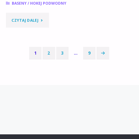
BASENY
/
HOKEJ PODWODNY
"HOKEJ
CZYTAJ DALEJ
PODWODNY
–
1
2
3
…
9
TRENINGI
Stronicowanie
2022/2023"
wpisów