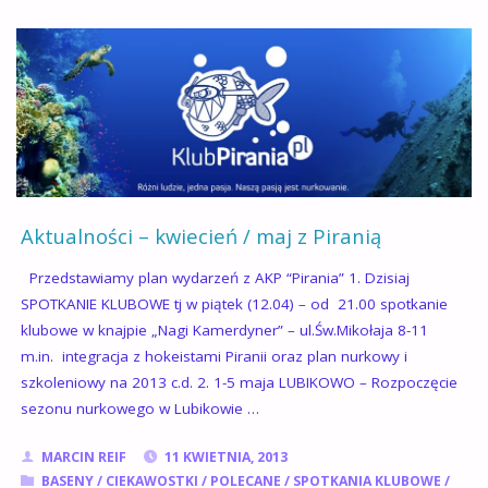
Z
PIRANIĄ
26.05.2013"
Aktualności – kwiecień / maj z Piranią
Przedstawiamy plan wydarzeń z AKP “Pirania” 1. Dzisiaj
SPOTKANIE KLUBOWE tj w piątek (12.04) – od 21.00 spotkanie
klubowe w knajpie „Nagi Kamerdyner” – ul.Św.Mikołaja 8-11
m.in. integracja z hokeistami Piranii oraz plan nurkowy i
szkoleniowy na 2013 c.d. 2. 1-5 maja LUBIKOWO – Rozpoczęcie
sezonu nurkowego w Lubikowie …
MARCIN REIF
11 KWIETNIA, 2013
BASENY
/
CIEKAWOSTKI
/
POLECANE
/
SPOTKANIA KLUBOWE
/