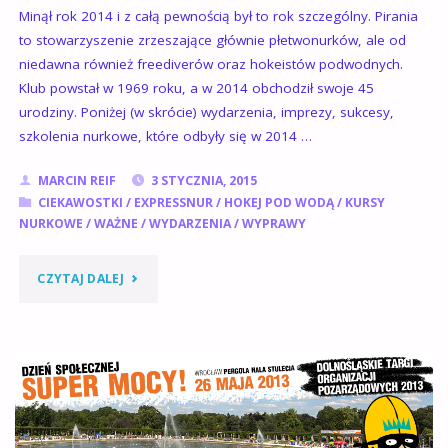
Minął rok 2014 i z całą pewnością był to rok szczególny. Pirania
to stowarzyszenie zrzeszające głównie płetwonurków, ale od
niedawna również freediverów oraz hokeistów podwodnych.
Klub powstał w 1969 roku, a w 2014 obchodził swoje 45
urodziny. Poniżej (w skrócie) wydarzenia, imprezy, sukcesy,
szkolenia nurkowe, które odbyły się w 2014 …
MARCIN REIF
3 STYCZNIA, 2015
CIEKAWOSTKI
/
EXPRESSNUR
/
HOKEJ POD WODĄ
/
KURSY
NURKOWE
/
WAŻNE
/
WYDARZENIA
/
WYPRAWY
"PODSUMOWANIE
CZYTAJ DALEJ
I
PRZEGLĄD
2014
ROKU"