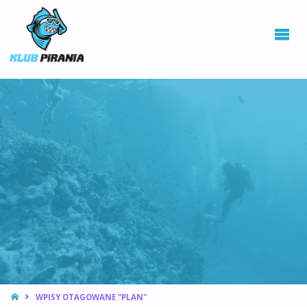
KLUB PIRANIA
WROCŁAW |
KURSY
NURKOWANIA,
HOKEJ
PODWODNY
STRONA
WPISY OTAGOWANE "PLAN"