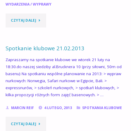
WYDARZENIA
/
WYPRAWY
"AKTUALNOŚCI
CZYTAJ DALEJ
–
KWIECIEŃ
Spotkanie klubowe 21.02.2013
/
Zapraszamy na spotkanie klubowe we wtorek 21 luty na
18:30.do naszej siedziby al.Brucknera 10 (przy siłowni, 50m od
MAJ
basenu) Na spotkaniu wspólne planowanie na 2013: > wypraw
Z
nurkowych: Norwegia, Safari nurkowe w Egipcie, Bali. >
expressnurów, > szkoleń nurkowych, > spotkań klubowych, >
PIRANIĄ"
kilka propozycji różnych form zajęć basenowych. > …
MARCIN REIF
4 LUTEGO, 2013
SPOTKANIA KLUBOWE
"SPOTKANIE
CZYTAJ DALEJ