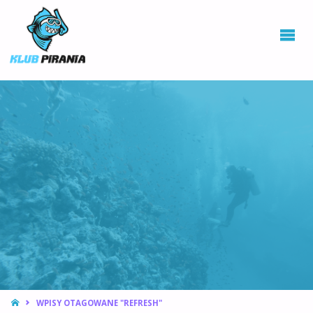
KLUB PIRANIA
WROCŁAW |
KURSY
NURKOWANIA,
HOKEJ
PODWODNY
STRONA
WPISY OTAGOWANE "REFRESH"