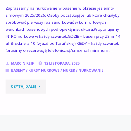
Zapraszamy na nurkowanie w basenie w okresie jesienno-
zimowym 2025/2026: Osoby początkujące lub które chciałyby
spróbować pierwszy raz zanurkować w komfortowych
warunkach basenowych pod opieką instruktora.Proponujemy
INTRO nurkowe w każdy czwartek:GDZIE – basen przy ZS nr 14
al. Brucknera 10 (wjazd od Toruńskiej).KIEDY – każdy czwartek
(prosimy o rezerwację telefoniczną/sms/mail minimum …
MARCIN REIF
12 LISTOPADA, 2025
BASENY
/
KURSY NURKOWE
/
NUREK
/
NURKOWANIE
"ZAJĘCIA
CZYTAJ DALEJ
NURKOWE
NA
BASENIE