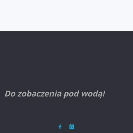
DLA
POCZĄTKUJĄCYCH
I
Z
UPRAWNIENIAMI
ZIMA
2025/2026"
Do zobaczenia pod wodą!