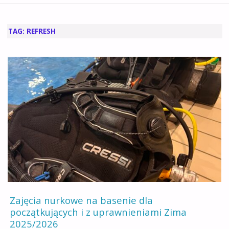
GŁÓWNA
TAG:
REFRESH
Zajęcia nurkowe na basenie dla
początkujących i z uprawnieniami Zima
2025/2026