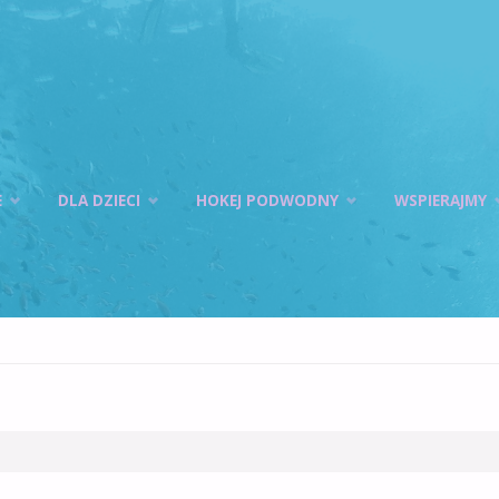
E
DLA DZIECI
HOKEJ PODWODNY
WSPIERAJMY