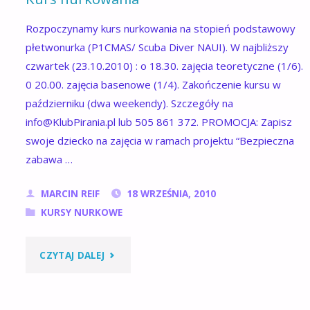
Rozpoczynamy kurs nurkowania na stopień podstawowy
płetwonurka (P1CMAS/ Scuba Diver NAUI). W najbliższy
czwartek (23.10.2010) : o 18.30. zajęcia teoretyczne (1/6).
0 20.00. zajęcia basenowe (1/4). Zakończenie kursu w
październiku (dwa weekendy). Szczegóły na
info@KlubPirania.pl lub 505 861 372. PROMOCJA: Zapisz
swoje dziecko na zajęcia w ramach projektu “Bezpieczna
zabawa …
MARCIN REIF
18 WRZEŚNIA, 2010
KURSY NURKOWE
"KURS
CZYTAJ DALEJ
NURKOWANIA"