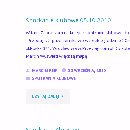
Spotkanie klubowe 05.10.2010
g
Witam. Zapraszam na kolejne spotkanie klubowe do
“Przeciąg”. 5 października we wtorek o godzinie 20.0
ul.Ruska 3/4, Wrocław www.Przeciag.com.pl Do zoba
Marcin Wyświetl większą mapę
MARCIN REIF
30 WRZEŚNIA, 2010
SPOTKANIA KLUBOWE
"SPOTKANIE
CZYTAJ DALEJ
KLUBOWE
05.10.2010"
Spotkanie Klubowe