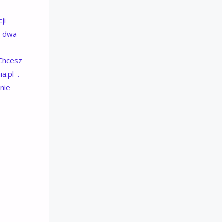
ji
o dwa
Chcesz
a.pl .
anie