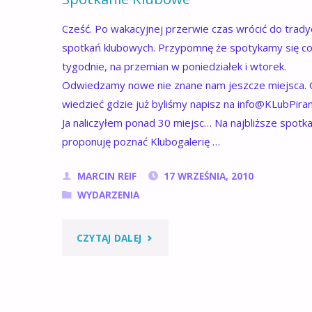
Cześć. Po wakacyjnej przerwie czas wrócić do tradyc
spotkań klubowych. Przypomnę że spotykamy się c
tygodnie, na przemian w poniedziałek i wtorek.
Odwiedzamy nowe nie znane nam jeszcze miejsca. 
wiedzieć gdzie już byliśmy napisz na info@KLubPirani
Ja naliczyłem ponad 30 miejsc… Na najbliższe spotk
proponuję poznać Klubogalerię …
MARCIN REIF
17 WRZEŚNIA, 2010
WYDARZENIA
"SPOTKANIE
CZYTAJ DALEJ
KLUBOWE"