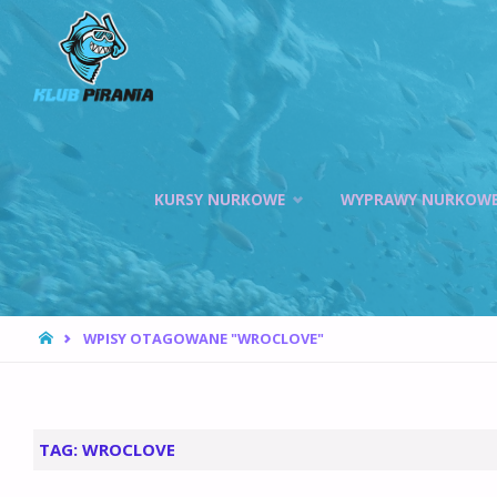
KLUB PIRANIA
WROCŁAW |
KURSY
NURKOWANIA,
HOKEJ
Przejdź
PODWODNY
KURSY NURKOWE
WYPRAWY NURKOW
do
treści
STRONA
WPISY OTAGOWANE "WROCLOVE"
GŁÓWNA
TAG:
WROCLOVE