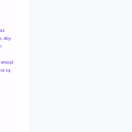
raz
, aby
h
ania.pl
cia są