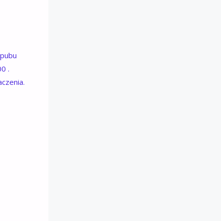
 pubu
0 .
czenia.