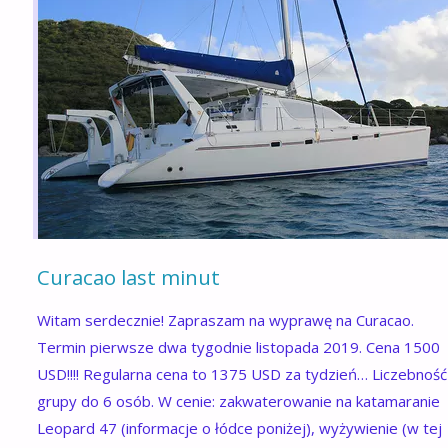
Curacao last minut
Witam serdecznie! Zapraszam na wyprawę na Curacao.
Termin pierwsze dwa tygodnie listopada 2019. Cena 1500
USD!!!! Regularna cena to 1375 USD za tydzień… Liczebność
grupy do 6 osób. W cenie: zakwaterowanie na katamaranie
Leopard 47 (informacje o łódce poniżej), wyżywienie (w tej