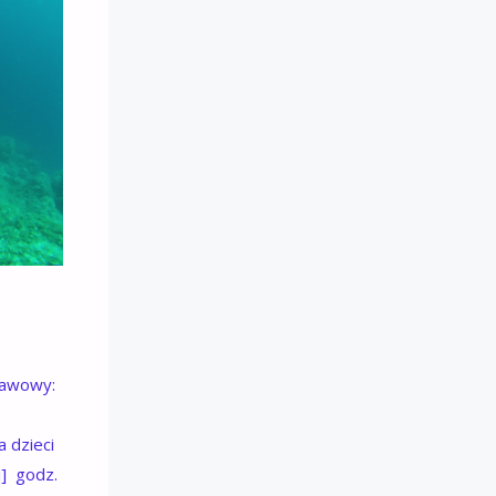
tawowy:
 dzieci
] godz.