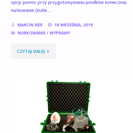
opcji: pomoc przy przygotowywaniu posiłków konieczna)
nurkowanie (butle …
MARCIN REIF
18 WRZEŚNIA, 2019
NURKOWANIE
/
WYPRAWY
"CURACAO
CZYTAJ DALEJ
LAST
MINUT"