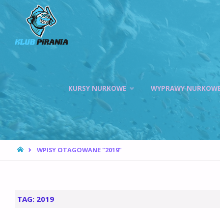
KLUB PIRANIA
WROCŁAW |
KURSY
NURKOWANIA,
HOKEJ
Przejdź
PODWODNY
KURSY NURKOWE
WYPRAWY NURKOW
do
treści
STRONA
WPISY OTAGOWANE "2019"
GŁÓWNA
TAG:
2019