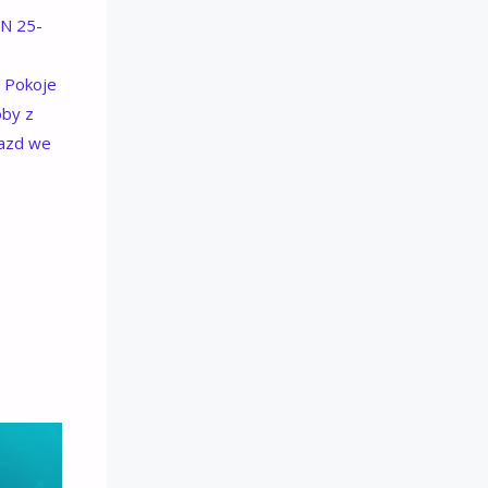
IN 25-
 Pokoje
oby z
jazd we