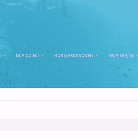
E
DLA DZIECI
HOKEJ PODWODNY
WSPIERAJMY