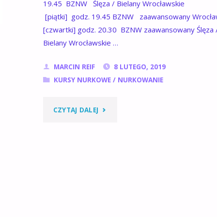
19.45 BZNW Ślęza / Bielany Wrocławskie
[piątki] godz. 19.45 BZNW zaawansowany Wroc
[czwartki] godz. 20.30 BZNW zaawansowany Ślęza 
Bielany Wrocławskie …
MARCIN REIF
8 LUTEGO, 2019
KURSY NURKOWE
/
NURKOWANIE
"AKTUALNY
CZYTAJ DALEJ
TERMINARZ
SZKOLEŃ
I
ZAJĘĆ
NA