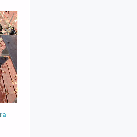
ora
e