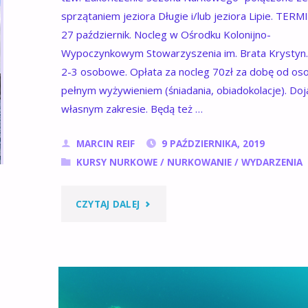
sprzątaniem jeziora Długie i/lub jeziora Lipie. TERM
27 październik. Nocleg w Ośrodku Kolonijno-
Wypoczynkowym Stowarzyszenia im. Brata Krystyn.
2-3 osobowe. Opłata za nocleg 70zł za dobę od os
pełnym wyżywieniem (śniadania, obiadokolacje). Do
własnym zakresie. Będą też …
MARCIN REIF
9 PAŹDZIERNIKA, 2019
KURSY NURKOWE
/
NURKOWANIE
/
WYDARZENIA
"ZAKOŃCZENIE
CZYTAJ DALEJ
SEZONU
I
SPRZĄTANIE