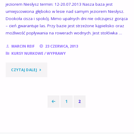
jeziorem Niesłysz termin: 12-20.07.2013 Nasza baza jest
umiejscowiona głęboko w lesie nad samym jeziorem Niesłysz.
Dookoła cisza i spokój. Mimo upalnych dni nie odczujesz gorąca
– cień gwarantuje las. Przy bazie jest strzeżone kąpielisko oraz
możliwość popływania na rowerach wodnych. Jest stołówka …
MARCIN REIF
23 CZERWCA, 2013
KURSY NURKOWE
/
WYPRAWY
"OBÓZ
CZYTAJ DALEJ
NURKOWY
NAD
1
2
JEZIOREM
Stronicowanie
NIESŁYSZ
wpisów
–