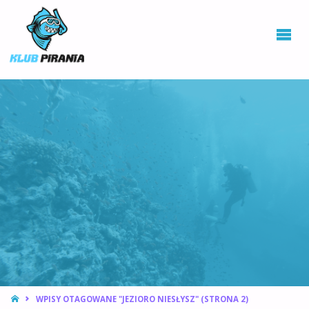
KLUB PIRANIA
WROCŁAW |
KURSY
NURKOWANIA,
HOKEJ
PODWODNY
STRONA
WPISY OTAGOWANE "JEZIORO NIESŁYSZ"
(STRONA 2)