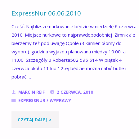
1-
ExpressNur 06.06.2010
10
Cześć. Najbliższe nurkowanie będzie w niedzielę 6 czerwca
LIPCA
2010. Miejsce nurkowe to najprawdopodobniej Zimnik ale
bierzemy też pod uwagę Opole (3 kamieniołomy do
2010"
wyboru). godzina wyjazdu planowana między 10.00 a
11.00. Szczegóły u Roberta502 595 514 W piątek 4
czerwca około 11 lub 12tej będzie można nabić butle i
pobrać …
MARCIN REIF
2 CZERWCA, 2010
EXPRESSNUR
/
WYPRAWY
"EXPRESSNUR
CZYTAJ DALEJ
06.06.2010"