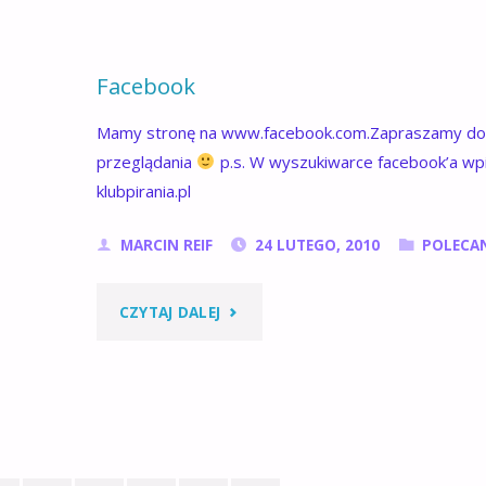
NAUI"
Facebook
Mamy stronę na www.facebook.com.Zapraszamy d
przeglądania
p.s. W wyszukiwarce facebook’a wp
klubpirania.pl
MARCIN REIF
24 LUTEGO, 2010
POLECA
"FACEBOOK"
CZYTAJ DALEJ