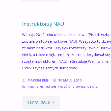
NITROX
DIVER"
Instruktorzy NAUI
W maju 2010 roku oferta szkoleniowa “Piranii” wzb
została o stopnie nurkowe NAUI. Wszystko to dzięk
że nasz instruktor Krzysiek rozszerzył swoje upraw
NAUI, a także dzięki temu że Marcin zdecydował się 
i został instruktorem NAUI. (Gratuluje Wam w imieni
Piranii i życzę samych sukcesów). …
MARCIN REIF
30 MAJA, 2010
KURSY NURKOWE
/
WAŻNE
/
WYDARZENIA
"INSTRUKTORZY
CZYTAJ DALEJ