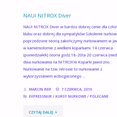
NAUI NITROX Diver
NAUI NITROX Diver w bardzo dobrej cenie dla czł
klubu oraz dobrej dla sympatyków Szkolenie nurko
poprzedzone teorią zakończymy nurkowaniem w Ja
w kamieniołomie z wielkimi koparkami. 14 czerwca
(poniedziałek) teoria godz.18-20ta 20 czerwca (nied
dwa nurkowania na NITROX’ie Koparki Jaworzno.
Nurkowanie na tzw. nitroxie to nurkowanie z
wykorzystaniem wzbogaconego …
MARCIN REIF
7 CZERWCA, 2010
EXPRESSNUR
/
KURSY NURKOWE
/
POLECANE
"NAUI
CZYTAJ DALEJ