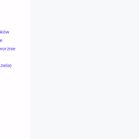
onków
we
worznie
ziela)