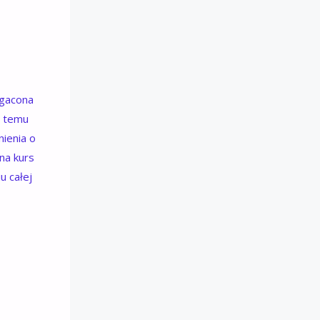
ogacona
i temu
nienia o
na kurs
u całej