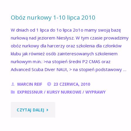
Obóz nurkowy 1-10 lipca 2010
W dniach od 1 lipca do 1o lipca 2o1o mamy swoją bazę
nurkową nad jeziorem Niesłysz. W tym czasie prowadzimy
obóz nurkowy dla harcerzy oraz szkolenia dla członków
klubu jak również osób zainteresowanych szkoleniem
nurkowym m.in.: >na stopień średni P2 CMAS oraz
Advanced Scuba Diver NAUI, > na stopień podstawowy …
MARCIN REIF
23 CZERWCA, 2010
EXPRESSNUR
/
KURSY NURKOWE
/
WYPRAWY
"OBÓZ
CZYTAJ DALEJ
NURKOWY