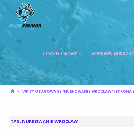
KLUB PIRANIA
WROCŁAW |
KURSY
NURKOWANIA,
HOKEJ
Przejdź
PODWODNY
KURSY NURKOWE
WYPRAWY NURKOW
do
treści
STRONA
WPISY OTAGOWANE "NURKOWANIE WROCŁAW"
(STRONA 8
GŁÓWNA
TAG:
NURKOWANIE WROCŁAW