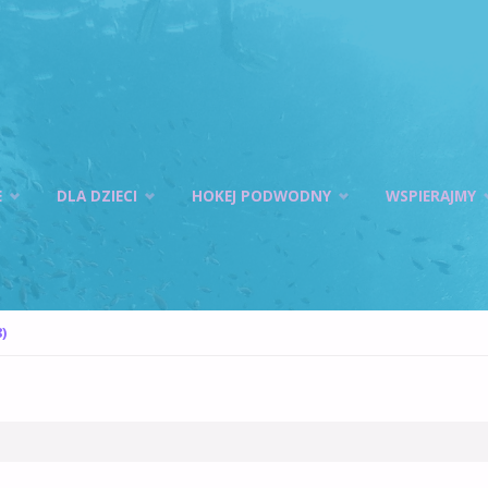
E
DLA DZIECI
HOKEJ PODWODNY
WSPIERAJMY
)