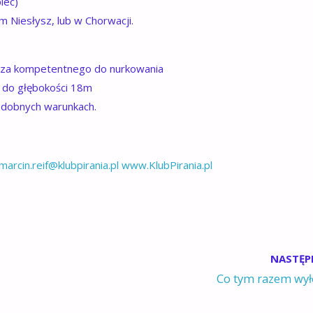
iec)
m Niesłysz, lub w Chorwacji.
 za kompetentnego do nurkowania
 do głębokości 18m
podobnych warunkach.
marcin.reif@klubpirania.pl
www.KlubPirania.pl
NASTĘP
Co tym razem wył