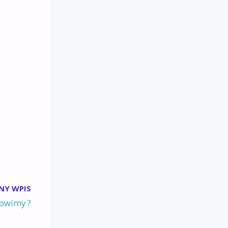
NY WPIS
owimy ?