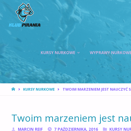
KLUB PIRANIA
WROCŁAW |
KURSY
NURKOWANIA,
HOKEJ
Przejdź
PODWODNY
KURSY NURKOWE
WYPRAWY NURKOW
do
treści
STRONA
KURSY NURKOWE
TWOIM MARZENIEM JEST NAUCZYĆ 
GŁÓWNA
Twoim marzeniem jest na
MARCIN REIF
7 PAŹDZIERNIKA, 2016
KURSY NU