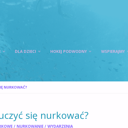
E
DLA DZIECI
HOKEJ PODWODNY
WSPIERAJMY
SIĘ NURKOWAĆ?
uczyć się nurkować?
RKOWE
/
NURKOWANIE
/
WYDARZENIA