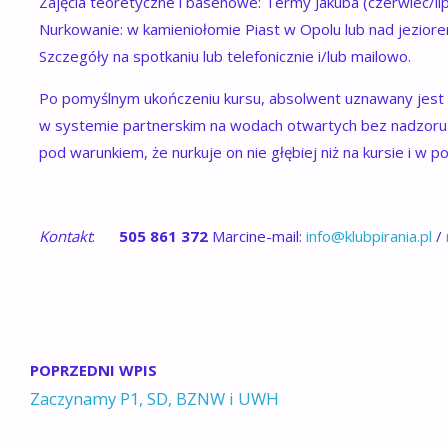
Zajęcia teoretyczne i basenowe: Termy Jakuba (czerwiec/lip
Nurkowanie: w kamieniołomie Piast w Opolu lub nad jeziore
Szczegóły na spotkaniu lub telefonicznie i/lub mailowo.
Po pomyślnym ukończeniu kursu, absolwent uznawany jest
w systemie partnerskim na wodach otwartych bez nadzoru
pod warunkiem, że nurkuje on nie głębiej niż na kursie i w 
Kontakt
:
505 861 372
Marcine-mail:
info@klubpirania.pl
/
POPRZEDNI WPIS
Zaczynamy P1, SD, BZNW i UWH