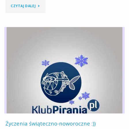
"SPOTKANIE
CZYTAJ DALEJ
KLUBOWE
ORAZ
ZAJĘCIA
BASENOWE"
Życzenia świąteczno-noworoczne :))