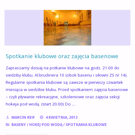
ORAZ
EXPRESSNUR
DO
KRAKOWA"
Spotkanie klubowe oraz zajęcia basenowe
Zapraszamy dzisiaj na potkanie klubowe na godz. 21.00 do
siedziby klubu. Al.brucknera 10 (obok basenu i siłowni ZS nr 14).
Regularne spotkania klubowe są zawsze w pierwszy czwartek
miesiąca w siedzibie klubu. Przed spotkaniem zajęcia basenowe
– czyli pływanie rekreacyjne, szkoleniowe oraz zajęcia sekcji
hokeja pod wodą. (start 20.00) Do …
MARCIN REIF
4 KWIETNIA, 2012
BASENY
/
HOKEJ POD WODĄ
/
SPOTKANIA KLUBOWE