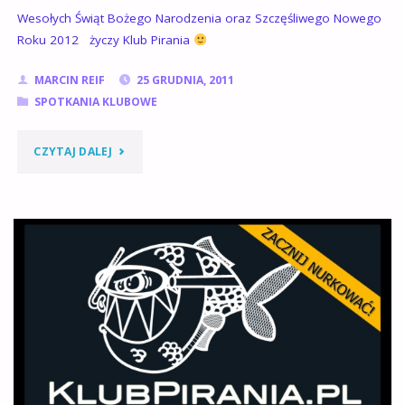
Wesołych Świąt Bożego Narodzenia oraz Szczęśliwego Nowego
Roku 2012 życzy Klub Pirania
MARCIN REIF
25 GRUDNIA, 2011
SPOTKANIA KLUBOWE
"ŻYCZENIA
CZYTAJ DALEJ
ŚWIĄTECZNO-
NOWOROCZNE
:))"