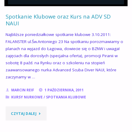
Spotkanie Klubowe oraz Kurs na ADV SD
NAUI
Najbliższe poniedziałkowe spotkanie klubowe 3.10.2011:
FALANSTER ul.Św.Antoniego 23 Na spotkaniu porozmawiamy o
planach na wyjazd do Łagowa, dowiecie się o BZNW i uwaga!
zajęciach dla dorosłych (specjalna oferta), promocji Piranii w
sobotę 8 paźd. na Rynku oraz o szkoleniu na stopień
zaawansowanego nurka Advanced Scuba Diver NAUI, które
zaczynamy w …
MARCIN REIF
1 PAŹDZIERNIKA, 2011
KURSY NURKOWE
/
SPOTKANIA KLUBOWE
"SPOTKANIE
CZYTAJ DALEJ
KLUBOWE