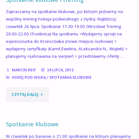
Zapraszamy na spotkanie klubowe, po którym jedziemy na
wspólny trening hokeja podwodnego z Hydrą. Najbliższy
czwartek 26 lipca: Spotkanie 17.30-19.00 (Wrocław) Trening
20.00-22.00 (Trzebnica) Na spotkaniu >Wydajemy sprzęt na
expressnurka do Krzeszówka (nowe miejsce nurkowe) >
wydajemy certyfikaty (Kamil,Ewelina, ALeksandra N., Wojtek) >
planujemy nurkowania na sierpień > przedstawimy ofertę …
MARCIN REIF
24 LIPCA, 2012
HOKEJ POD WODĄ
/
SPOTKANIA KLUBOWE
"SPOTKANIE
CZYTAJ DALEJ
KLUBOWE
I
Spotkanie Klubowe
TRENING"
W czwartek po basenie o 21.00 spotkanie na którym planujemy