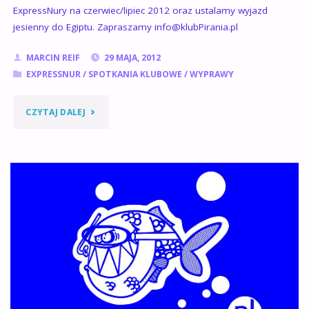
ExpressNury na czerwiec/lipiec 2012 oraz ustalamy wyjazd
jesienny do Egiptu. Zapraszamy info@klubPirania.pl
MARCIN REIF
29 MAJA, 2012
EXPRESSNUR
/
SPOTKANIA KLUBOWE
/
WYPRAWY
"SPOTKANIE
CZYTAJ DALEJ
KLUBOWE"