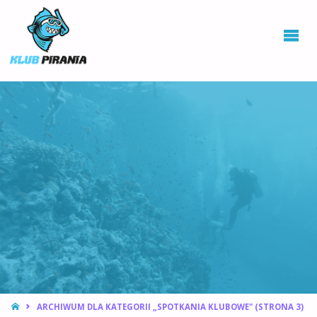
KLUB PIRANIA
WROCŁAW |
KURSY
NURKOWANIA,
HOKEJ
PODWODNY
STRONA
ARCHIWUM DLA KATEGORII „SPOTKANIA KLUBOWE"
(STRONA 3)