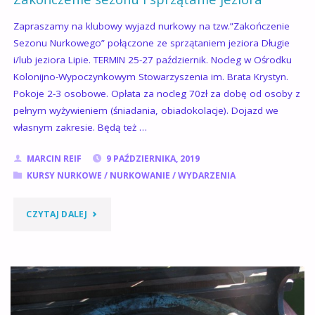
Zapraszamy na klubowy wyjazd nurkowy na tzw.”Zakończenie
Sezonu Nurkowego” połączone ze sprzątaniem jeziora Długie
i/lub jeziora Lipie. TERMIN 25-27 październik. Nocleg w Ośrodku
Kolonijno-Wypoczynkowym Stowarzyszenia im. Brata Krystyn.
Pokoje 2-3 osobowe. Opłata za nocleg 70zł za dobę od osoby z
pełnym wyżywieniem (śniadania, obiadokolacje). Dojazd we
własnym zakresie. Będą też …
MARCIN REIF
9 PAŹDZIERNIKA, 2019
KURSY NURKOWE
/
NURKOWANIE
/
WYDARZENIA
"ZAKOŃCZENIE
CZYTAJ DALEJ
SEZONU
I
SPRZĄTANIE