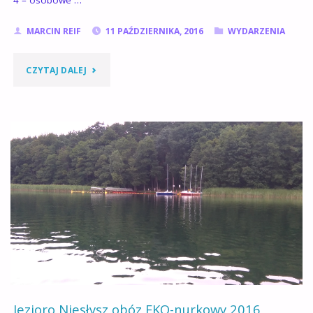
4 – osobowe …
MARCIN REIF
11 PAŹDZIERNIKA, 2016
WYDARZENIA
"CO
CZYTAJ DALEJ
TYM
RAZEM
WYŁOWIMY
?"
Jezioro Niesłysz obóz EKO-nurkowy 2016