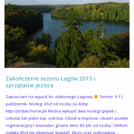
NURKOWY
2016"
Zakończenie sezonu Łagów 2015 i
sprzątanie jeziora
Zapraszam na wyjazd do ulubionego Łagowa
Termin: 9-11
październik. Nocleg: 45zł od osoby za dobę
http://jordan.home.pl/ Można wykupić dwa noclegi (piątek i
sobota) lub jeden (np. sobota). Udział w imprezie: obiad+ posilek
regeneracyjny+ biesiada+ grzane wino 80 pln od osoby. UWAGA
(opłata 80zł nie obejmuje śniadań, bluzy oraz nurkowania …