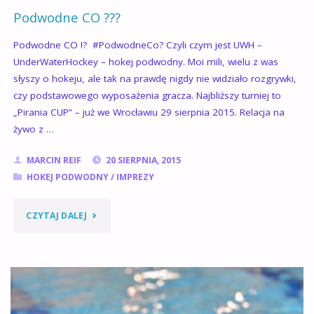
Podwodne CO ???
Podwodne CO !? ‪ #‎PodwodneCo? Czyli czym jest UWH –
UnderWaterHockey – hokej podwodny. Moi mili, wielu z was
słyszy o hokeju, ale tak na prawdę nigdy nie widziało rozgrywki,
czy podstawowego wyposażenia gracza. Najbliższy turniej to
„Pirania CUP” – już we Wrocławiu 29 sierpnia 2015. Relacja na
żywo z …
MARCIN REIF
20 SIERPNIA, 2015
HOKEJ PODWODNY
/
IMPREZY
"PODWODNE
CZYTAJ DALEJ
CO
???"