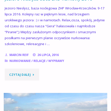
Jezioro Niesłysz, baza noclegowa ZHP Wrocław-Krzeczków. 9-17
lipca 2016. Kolejny raz w pięknym lesie, nad brzegiem
urokliwego jeziora : ) i w namiotach. Relax,cisza, spokój, jedynie
od czasu do czasu nasza “Gera” hałasowała i najmłodsze
“Piranie”;) Między zasłużonym odpoczynkiem i smacznymi
posiłkami na pierwszym planie oczywiście nurkowania:
szkoleniowe, rekreacyjne i …
MARCIN REIF
26 LIPCA, 2016
NURKOWANIE
/
RELACJE
/
WYPRAWY
"JEZIORO
CZYTAJ DALEJ
NIESŁYSZ
OBÓZ
EKO-