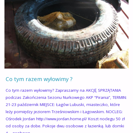
JEZIORA"
Co tym razem wyłowimy ?
Co tym razem wyłowimy? Zapraszamy na AKCJĘ SPRZĄTANIA
podczas Zakończenia Sezonu Nurkowego AKP “Pirania”, TERMIN:
21-23 październik MIEJSCE: Łagów Lubuski, miasteczko, które
leży pomiędzy jeziorem Trześniowskim i Łagowskim. NOCLEG:
Ośrodek Jordan http://www.jordan.home.pl/ Koszt noclegu 50 zł
od osoby za dobe. Pokoje dwu osobowe z łazienką. lub domki