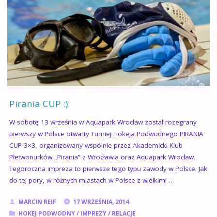
Pirania CUP :)
W sobotę 13 września w Aquapark Wrocław został rozegrany
pierwszy w Polsce otwarty Turniej Hokeja Podwodnego PIRANIA
CUP 3×3, organizowany wspólnie przez Akademicki Klub
Płetwonurków „Pirania” z Wrocławia oraz Aquapark Wrocław.
Tegoroczna impreza to pierwsze tego typu zawody w Polsce. Jak
do tej pory, w różnych miastach w Polsce z wielkimi …
MARCIN REIF
17 WRZEŚNIA, 2014
HOKEJ PODWODNY
/
IMPREZY
/
RELACJE