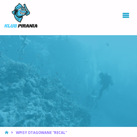
KLUB PIRANIA
WROCŁAW |
KURSY
NURKOWANIA,
HOKEJ
PODWODNY
STRONA
WPISY OTAGOWANE "RECAL"