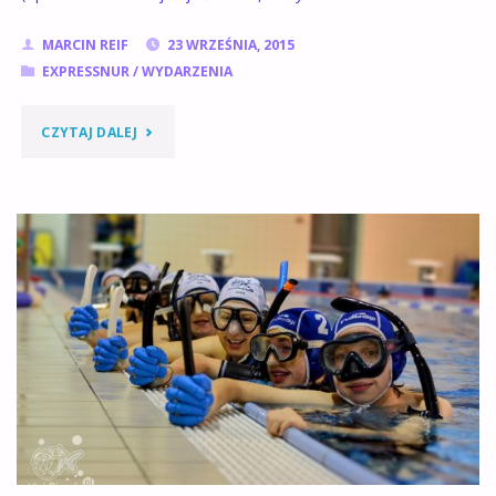
MARCIN REIF
23 WRZEŚNIA, 2015
EXPRESSNUR
/
WYDARZENIA
"ZAKOŃCZENIE
CZYTAJ DALEJ
SEZONU
ŁAGÓW
2015
I
SPRZĄTANIE
JEZIORA"